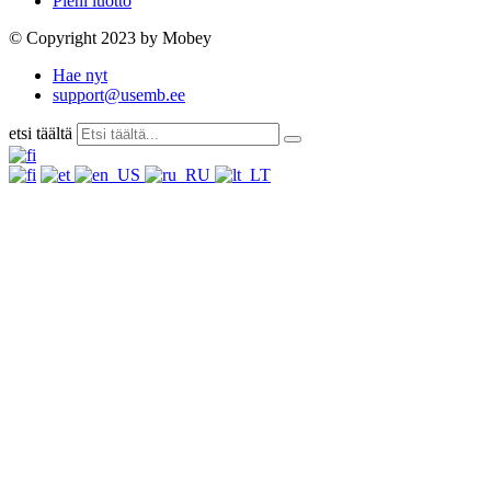
Pieni luotto
© Copyright 2023 by Mobey
Hae nyt
support@usemb.ee
etsi täältä