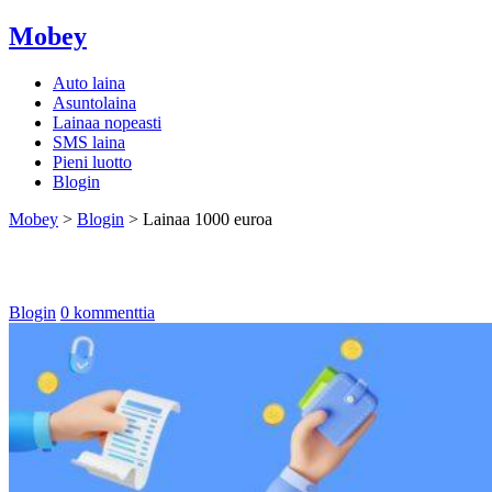
Mobey
Auto laina
Asuntolaina
Lainaa nopeasti
SMS laina
Pieni luotto
Blogin
Mobey
>
Blogin
>
Lainaa 1000 euroa
Lainaa 1000 euroa
Blogin
0 kommenttia