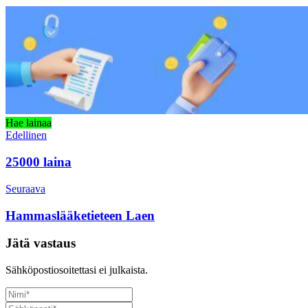
Hae lainaa
Edellinen
25000 laina
Seuraava
Hammaslääketieteen Laen
Jätä vastaus
Sähköpostiosoitettasi ei julkaista.