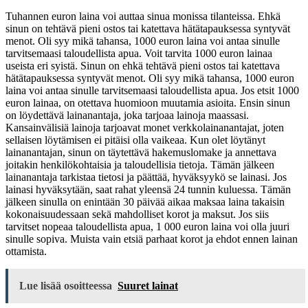
Tuhannen euron laina voi auttaa sinua monissa tilanteissa. Ehkä
sinun on tehtävä pieni ostos tai katettava hätätapauksessa syntyvät
menot. Oli syy mikä tahansa, 1000 euron laina voi antaa sinulle
tarvitsemaasi taloudellista apua. Voit tarvita 1000 euron lainaa
useista eri syistä. Sinun on ehkä tehtävä pieni ostos tai katettava
hätätapauksessa syntyvät menot. Oli syy mikä tahansa, 1000 euron
laina voi antaa sinulle tarvitsemaasi taloudellista apua. Jos etsit 1000
euron lainaa, on otettava huomioon muutamia asioita. Ensin sinun
on löydettävä lainanantaja, joka tarjoaa lainoja maassasi.
Kansainvälisiä lainoja tarjoavat monet verkkolainanantajat, joten
sellaisen löytämisen ei pitäisi olla vaikeaa. Kun olet löytänyt
lainanantajan, sinun on täytettävä hakemuslomake ja annettava
joitakin henkilökohtaisia ja taloudellisia tietoja. Tämän jälkeen
lainanantaja tarkistaa tietosi ja päättää, hyväksyykö se lainasi. Jos
lainasi hyväksytään, saat rahat yleensä 24 tunnin kuluessa. Tämän
jälkeen sinulla on enintään 30 päivää aikaa maksaa laina takaisin
kokonaisuudessaan sekä mahdolliset korot ja maksut. Jos siis
tarvitset nopeaa taloudellista apua, 1 000 euron laina voi olla juuri
sinulle sopiva. Muista vain etsiä parhaat korot ja ehdot ennen lainan
ottamista.
Lue lisää osoitteessa
Suuret lainat