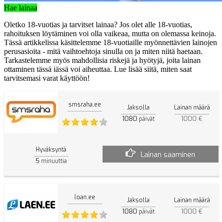
Hae lainaa
Oletko 18-vuotias ja tarvitset lainaa? Jos olet alle 18-vuotias,
rahoituksen löytäminen voi olla vaikeaa, mutta on olemassa keinoja.
Tässä artikkelissa käsittelemme 18-vuotiaille myönnettävien lainojen
perusasioita - mitä vaihtoehtoja sinulla on ja miten niitä haetaan.
Tarkastelemme myös mahdollisia riskejä ja hyötyjä, joita lainan
ottaminen tässä iässä voi aiheuttaa. Lue lisää siitä, miten saat
tarvitsemasi varat käyttöön!
smsraha.ee
Jaksolla
Lainan määrä
1080
1000 €
päivät
Hyväksyntä
Lainan saaminen
5
minuuttia
loan.ee
Jaksolla
Lainan määrä
1080
1000 €
päivät