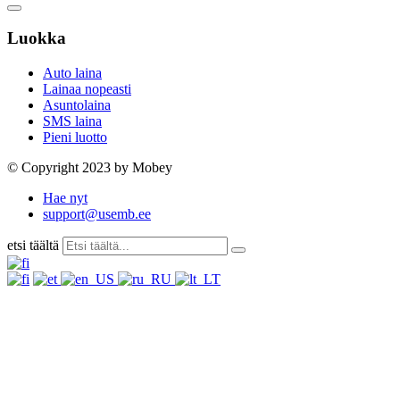
Luokka
Auto laina
Lainaa nopeasti
Asuntolaina
SMS laina
Pieni luotto
© Copyright 2023 by Mobey
Hae nyt
support@usemb.ee
etsi täältä