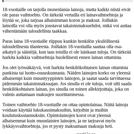
18-vuotiaille on tarjolla monenlaisia lainoja, mutta kaikki niistä eivät
ole paras vaihtoehto. On tärkeää vertailla eri lainavaihtoehtoja ja
löytää se, joka tarjoaa alhaisimman koron ja maksut. Joillakin
lainoilla voi olla myös joustavat takaisinmaksuehdot, mikä voi auttaa
vähentämään taloudellista taakkaa.
Paras laina 18-vuotiaille riippuu kunkin henkilön yksilöllisestä
taloudellisesta tilanteesta. Joillakin 18-vuotiailla saattaa olla osa-
aikatyö ja säästöjä, kun taas toisilla ei ole lainkaan tuloja. On tärkeää
harkita kaikkia vaihtoehtoja huolellisesti ennen lainan ottamista.
Jos olet työssäkäyvä, voit harkita henkilökohtaisen lainan ottamista
pankista tai luotto-osuuskunnasta. Näiden lainojen korko on yleensä
alhaisempi kuin muuntyyppisten lainojen, ja saatat saada tarvittaessa
pidemmän takaisinmaksuajan. Jos sinulla ei ole tuloja, voit silti saada
henkilökohtaisen lainan, jos sinulla on toinen allekirjoittaja, joka on
valmis auttamaan maksujen suorittamisessa.
Toinen vaihtoehto 18-vuotiaille on ottaa opintolainaa. Näitä lainoja
voidaan käyttää lukukausimaksuihin, kirjoihin ja muihin
koulutuskustannuksiin. Opintolainojen korot ovat yleensä
alhaisemmat kuin muunlaisten lainojen, ja ne tarjoavat myös
lykkäysvaihtoehtoja, jos et pysty maksamaan maksuja heti.