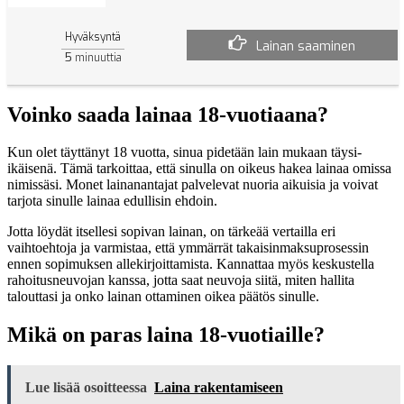
Hyväksyntä
Lainan saaminen
5
minuuttia
Voinko saada lainaa 18-vuotiaana?
Kun olet täyttänyt 18 vuotta, sinua pidetään lain mukaan täysi-
ikäisenä. Tämä tarkoittaa, että sinulla on oikeus hakea lainaa omissa
nimissäsi. Monet lainanantajat palvelevat nuoria aikuisia ja voivat
tarjota sinulle lainaa edullisin ehdoin.
Jotta löydät itsellesi sopivan lainan, on tärkeää vertailla eri
vaihtoehtoja ja varmistaa, että ymmärrät takaisinmaksuprosessin
ennen sopimuksen allekirjoittamista. Kannattaa myös keskustella
rahoitusneuvojan kanssa, jotta saat neuvoja siitä, miten hallita
talouttasi ja onko lainan ottaminen oikea päätös sinulle.
Mikä on paras laina 18-vuotiaille?
Lue lisää osoitteessa
Laina rakentamiseen