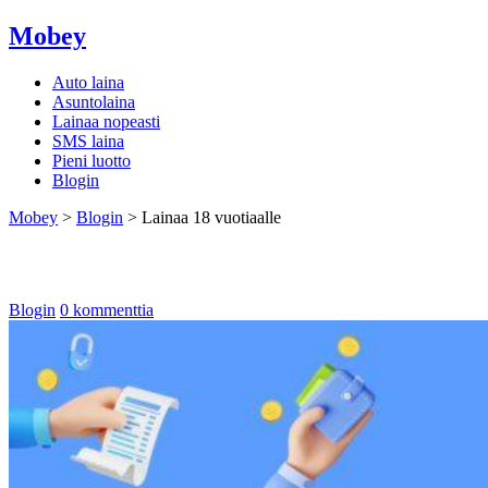
Mobey
Auto laina
Asuntolaina
Lainaa nopeasti
SMS laina
Pieni luotto
Blogin
Mobey
>
Blogin
>
Lainaa 18 vuotiaalle
Lainaa 18 vuotiaalle
Blogin
0 kommenttia