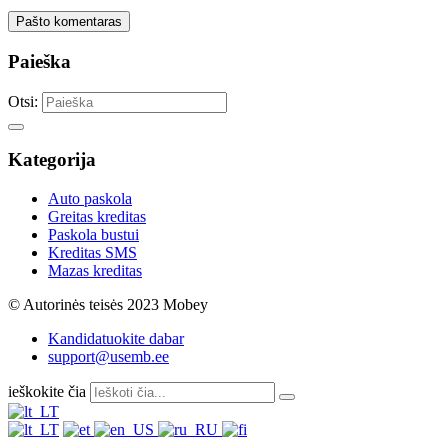
Pašto komentaras
Paieška
Otsi:
Kategorija
Auto paskola
Greitas kreditas
Paskola bustui
Kreditas SMS
Mazas kreditas
© Autorinės teisės 2023 Mobey
Kandidatuokite dabar
support@usemb.ee
ieškokite čia