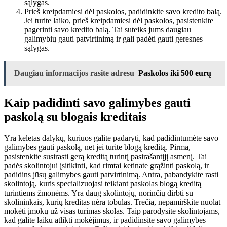
sąlygas.
Prieš kreipdamiesi dėl paskolos, padidinkite savo kredito balą.
Jei turite laiko, prieš kreipdamiesi dėl paskolos, pasistenkite
pagerinti savo kredito balą. Tai suteiks jums daugiau
galimybių gauti patvirtinimą ir gali padėti gauti geresnes
sąlygas.
Daugiau informacijos rasite adresu
Paskolos iki 500 eurų
Kaip padidinti savo galimybes gauti
paskolą su blogais kreditais
Yra keletas dalykų, kuriuos galite padaryti, kad padidintumėte savo
galimybes gauti paskolą, net jei turite blogą kreditą. Pirma,
pasistenkite susirasti gerą kreditą turintį pasirašantįjį asmenį. Tai
padės skolintojui įsitikinti, kad rimtai ketinate grąžinti paskolą, ir
padidins jūsų galimybes gauti patvirtinimą. Antra, pabandykite rasti
skolintoją, kuris specializuojasi teikiant paskolas blogą kreditą
turintiems žmonėms. Yra daug skolintojų, norinčių dirbti su
skolininkais, kurių kreditas nėra tobulas. Trečia, nepamirškite nuolat
mokėti įmokų už visas turimas skolas. Taip parodysite skolintojams,
kad galite laiku atlikti mokėjimus, ir padidinsite savo galimybes