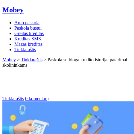
Mobey
Auto paskola
Paskola bustui
Greitas kreditas
Kreditas SMS
Mazas kreditas
Tinklaraštis
Mobey
>
Tinklaraštis
>
Paskola su bloga kredito istorija: patarimai
skolininkams
Paskola su bloga kredito istorija:
patarimai skolininkams
Tinklaraštis
0 komentarų