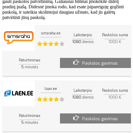
gauti paskolos patvirtinimą. Galiausiai būtinai įmokėkite didelį
pradinį įnašą. Didesnė įmoka rodo, kad esate įsipareigoję grąžinti
paskolą, ir suteikia skolintojui daugiau užstato, kad jis galėtų
patvirtinti jūsų paskolą.
smsraha.ee
Laikotarpiu
Paskolos suma
1080
1000 €
dienos
Patvirtinimas
Paskolos gavimas
5
minutės
loan.ee
Laikotarpiu
Paskolos suma
1080
1000 €
dienos
Patvirtinimas
Paskolos gavimas
5
minutės