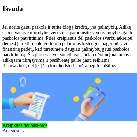
Išvada
Jei norite gauti paskolą ir turite blogą kreditą, yra galimybių. Atlikę
šiame vadove nurodytus veiksmus padidinsite savo galimybes gauti
paskolos patvirtinimą. Prieš kreipiantis dėl paskolos svarbu atkreipti
dėmesį į kredito balų gerinimo patarimus ir stengtis pagerinti savo
finansinę padėtį, kad turėtumėte daugiau galimybių gauti paskolos
patvirtinimą. Šis procesas yra sudėtingas, tačiau nėra neįmanomas -
atlikę tam tikrą tyrimą ir pasišventę galite gauti reikiamą
finansavimą, net jei jūsų kredito istorija nėra nepriekaištinga.
Kreipkitės dėl paskolos
Ankstesnis