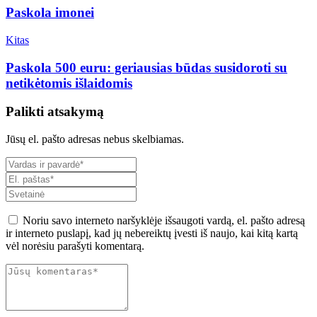
Paskola imonei
Kitas
Paskola 500 euru: geriausias būdas susidoroti su
netikėtomis išlaidomis
Palikti atsakymą
Jūsų el. pašto adresas nebus skelbiamas.
Noriu savo interneto naršyklėje išsaugoti vardą, el. pašto adresą
ir interneto puslapį, kad jų nebereiktų įvesti iš naujo, kai kitą kartą
vėl norėsiu parašyti komentarą.