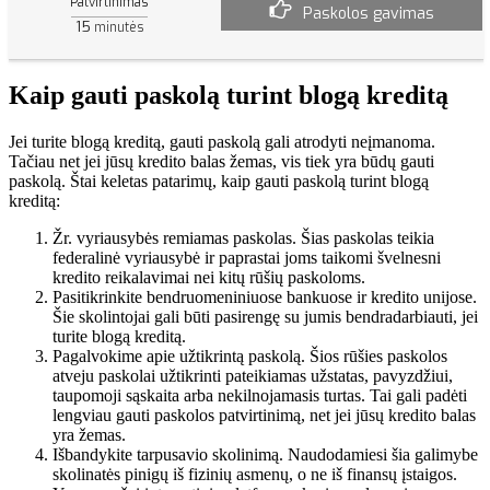
Patvirtinimas
Paskolos gavimas
15
minutės
Kaip gauti paskolą turint blogą kreditą
Jei turite blogą kreditą, gauti paskolą gali atrodyti neįmanoma.
Tačiau net jei jūsų kredito balas žemas, vis tiek yra būdų gauti
paskolą. Štai keletas patarimų, kaip gauti paskolą turint blogą
kreditą:
Žr. vyriausybės remiamas paskolas. Šias paskolas teikia
federalinė vyriausybė ir paprastai joms taikomi švelnesni
kredito reikalavimai nei kitų rūšių paskoloms.
Pasitikrinkite bendruomeniniuose bankuose ir kredito unijose.
Šie skolintojai gali būti pasirengę su jumis bendradarbiauti, jei
turite blogą kreditą.
Pagalvokime apie užtikrintą paskolą. Šios rūšies paskolos
atveju paskolai užtikrinti pateikiamas užstatas, pavyzdžiui,
taupomoji sąskaita arba nekilnojamasis turtas. Tai gali padėti
lengviau gauti paskolos patvirtinimą, net jei jūsų kredito balas
yra žemas.
Išbandykite tarpusavio skolinimą. Naudodamiesi šia galimybe
skolinatės pinigų iš fizinių asmenų, o ne iš finansų įstaigos.