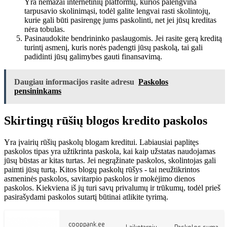
Yra nemažai internetinių platformų, kurios palengvina
tarpusavio skolinimąsi, todėl galite lengvai rasti skolintojų,
kurie gali būti pasirengę jums paskolinti, net jei jūsų kreditas
nėra tobulas.
Pasinaudokite bendrininko paslaugomis. Jei rasite gerą kreditą
turintį asmenį, kuris norės padengti jūsų paskolą, tai gali
padidinti jūsų galimybes gauti finansavimą.
Daugiau informacijos rasite adresu
Paskolos
pensininkams
Skirtingų rūšių blogos kredito paskolos
Yra įvairių rūšių paskolų blogam kreditui. Labiausiai paplitęs
paskolos tipas yra užtikrinta paskola, kai kaip užstatas naudojamas
jūsų būstas ar kitas turtas. Jei negrąžinate paskolos, skolintojas gali
paimti jūsų turtą. Kitos blogų paskolų rūšys - tai neužtikrintos
asmeninės paskolos, savitarpio paskolos ir mokėjimo dienos
paskolos. Kiekviena iš jų turi savų privalumų ir trūkumų, todėl prieš
pasirašydami paskolos sutartį būtinai atlikite tyrimą.
cooppank.ee