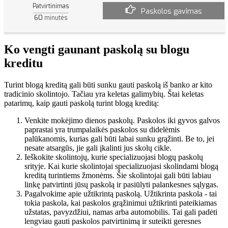
Patvirtinimas
Paskolos gavimas
60
minutės
Ko vengti gaunant paskolą su blogu
kreditu
Turint blogą kreditą gali būti sunku gauti paskolą iš banko ar kito
tradicinio skolintojo. Tačiau yra keletas galimybių. Štai keletas
patarimų, kaip gauti paskolą turint blogą kreditą:
Venkite mokėjimo dienos paskolų. Paskolos iki gyvos galvos
paprastai yra trumpalaikės paskolos su didelėmis
palūkanomis, kurias gali būti labai sunku grąžinti. Be to, jei
nesate atsargūs, jie gali įkalinti jus skolų cikle.
Ieškokite skolintojų, kurie specializuojasi blogų paskolų
srityje. Kai kurie skolintojai specializuojasi skolindami blogą
kreditą turintiems žmonėms. Šie skolintojai gali būti labiau
linkę patvirtinti jūsų paskolą ir pasiūlyti palankesnes sąlygas.
Pagalvokime apie užtikrintą paskolą. Užtikrinta paskola - tai
tokia paskola, kai paskolos grąžinimui užtikrinti pateikiamas
užstatas, pavyzdžiui, namas arba automobilis. Tai gali padėti
lengviau gauti paskolos patvirtinimą ir suteikti geresnes