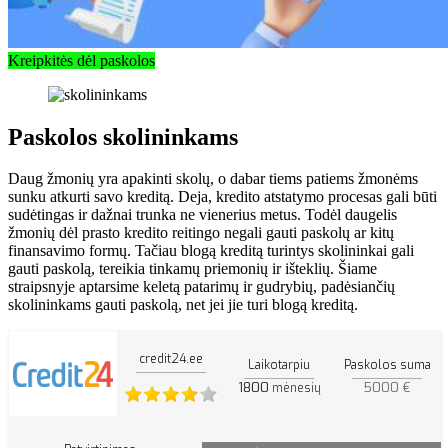
Kreipkitės dėl paskolos
Paskolos skolininkams
Daug žmonių yra apakinti skolų, o dabar tiems patiems žmonėms
sunku atkurti savo kreditą. Deja, kredito atstatymo procesas gali būti
sudėtingas ir dažnai trunka ne vienerius metus. Todėl daugelis
žmonių dėl prasto kredito reitingo negali gauti paskolų ar kitų
finansavimo formų. Tačiau blogą kreditą turintys skolininkai gali
gauti paskolą, tereikia tinkamų priemonių ir išteklių. Šiame
straipsnyje aptarsime keletą patarimų ir gudrybių, padėsiančių
skolininkams gauti paskolą, net jei jie turi blogą kreditą.
credit24.ee
Laikotarpiu
Paskolos suma
1800
5000 €
mėnesių