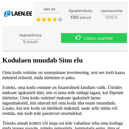
laen.ee
Ajavahemikuks
Laenusumma
1080
1000 €
päevad
Heakskiitmine
Laenu saamine
5
minutit
Kodulaen muudab Sinu elu
Oma kodu ostmine on suurepärane investeering, sest see toob kaasa
mitmeid eeliseid, mida üürimine ei paku.
Esiteks, oma kodu ostmine on finantsiliselt kindlam valik. Üürides
maksate igakuiselt üüri, mis ei anna teile midagi tagasi, kui lõpetate
üürimise. Oma kodu ostmisel maksate igakuiselt laenu
tagasimakseid, mis aitavad teil oma kodu üha enam omandada.
Lisaks, kui teie kodu on täielikult makstud, saate selle müüa või
rentida, mis toob teile passiivset sissetulekut.
Teiseks annab korteri või maja ost teile vabaduse teha oma koduga
mida iganes soovite, näiteks remontida, lammutada seinu, ilma et