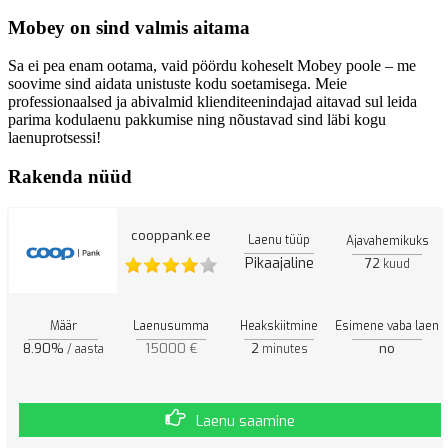
Mobey on sind valmis aitama
Sa ei pea enam ootama, vaid pöördu koheselt Mobey poole – me
soovime sind aidata unistuste kodu soetamisega. Meie
professionaalsed ja abivalmid klienditeenindajad aitavad sul leida
parima kodulaenu pakkumise ning nõustavad sind läbi kogu
laenuprotsessi!
Rakenda nüüd
cooppank.ee
Laenu tüüp
Ajavahemikuks
Pikaajaline
72
kuud
Määr
Laenusumma
Heakskiitmine
Esimene vaba laen
8.90%
15000 €
2
no
/ aasta
minutes
Laenu saamine