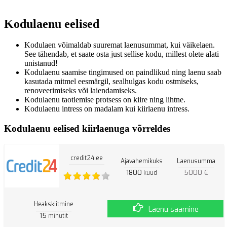
Kodulaenu eelised
Kodulaen võimaldab suuremat laenusummat, kui väikelaen.
See tähendab, et saate osta just sellise kodu, millest olete alati
unistanud!
Kodulaenu saamise tingimused on paindlikud ning laenu saab
kasutada mitmel eesmärgil, sealhulgas kodu ostmiseks,
renoveerimiseks või laiendamiseks.
Kodulaenu taotlemise protsess on kiire ning lihtne.
Kodulaenu intress on madalam kui kiirlaenu intress.
Kodulaenu eelised kiirlaenuga võrreldes
credit24.ee
Ajavahemikuks
Laenusumma
1800
5000 €
kuud
Heakskiitmine
Laenu saamine
15
minutit