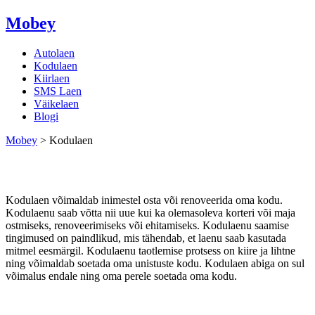
Mobey
Autolaen
Kodulaen
Kiirlaen
SMS Laen
Väikelaen
Blogi
Mobey
>
Kodulaen
Kodulaen
Kodulaen võimaldab inimestel osta või renoveerida oma kodu.
Kodulaenu saab võtta nii uue kui ka olemasoleva korteri või maja
ostmiseks, renoveerimiseks või ehitamiseks. Kodulaenu saamise
tingimused on paindlikud, mis tähendab, et laenu saab kasutada
mitmel eesmärgil. Kodulaenu taotlemise protsess on kiire ja lihtne
ning võimaldab soetada oma unistuste kodu. Kodulaen abiga on sul
võimalus endale ning oma perele soetada oma kodu.