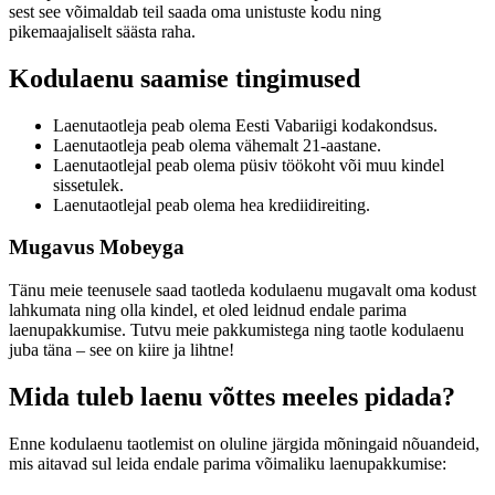
sest see võimaldab teil saada oma unistuste kodu ning
pikemaajaliselt säästa raha.
Kodulaenu saamise tingimused
Laenutaotleja peab olema Eesti Vabariigi kodakondsus.
Laenutaotleja peab olema vähemalt 21-aastane.
Laenutaotlejal peab olema püsiv töökoht või muu kindel
sissetulek.
Laenutaotlejal peab olema hea krediidireiting.
Mugavus Mobeyga
Tänu meie teenusele saad taotleda kodulaenu mugavalt oma kodust
lahkumata ning olla kindel, et oled leidnud endale parima
laenupakkumise. Tutvu meie pakkumistega ning taotle kodulaenu
juba täna – see on kiire ja lihtne!
Mida tuleb laenu võttes meeles pidada?
Enne kodulaenu taotlemist on oluline järgida mõningaid nõuandeid,
mis aitavad sul leida endale parima võimaliku laenupakkumise: