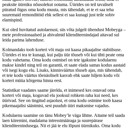
peaksite üürniku nõusolekut ootama. Üürides on teil tavaliselt
piiratud õigus oma kodu muuta, mis tähendab, et te ei saa teha
suuremaid remonditöid ehk sellest ei saa kunagi just teile sobiv
elamispind.
Kui oled huvitatud autolaenust, siis võta julgelt ühendust Mobeyga –
meie professionaalsed ja abivalmid klienditeenindajad aitavad sul
leida parima lahenduse.
Kolmandaks toob korteri või maja ost kaasa pikaajalise stabiilsuse.
Üürides ei tea te kunagi, kui palju üür tõuseb või kui tihti peate oma
kodu vahetama. Oma kodu ostmisel on teie igakuine kodulaenu
makse kindel ning teil on garantii, et saate elada samas kodus aastaid
või isegi kogu elu. Lisaks, kinnisväärtus tõuseb ajas, mis tähendab,
et teie kodu väärtus tõenäoliselt kasvab ehk saate hiljem kodu või
korteri müüa kõrgema hinna eest.
Statistikat vaadates saame järelda, et inimesed kes ostavad oma
korteri või maja, koguvad elu jooksul rohkem raha kui need, kes
üürivad. See on tingitud asjaolust, et oma kodu ostmine toob kaasa
pikemaajalisi säästmisi, sest puudub üüri maksmise vajadus.
Kodulaenu saamine on tänu Mobey’le väga lihtne. Aitame teil saada
laen kiiremini, madalama intressimääraga ja suurepärase
klienditeenindusega. Nii ei jää te elu lõpuni üürnikuks. Oma kodu