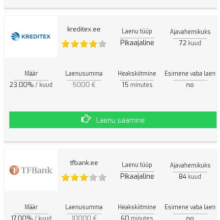
kreditex.ee
Laenu tüüp
Ajavahemikuks
Pikaajaline
72
kuud
Määr
Laenusumma
Heakskiitmine
Esimene vaba laen
23.00%
5000 €
15
no
/ kuud
minutes
Laenu saamine
tfbank.ee
Laenu tüüp
Ajavahemikuks
Pikaajaline
84
kuud
Määr
Laenusumma
Heakskiitmine
Esimene vaba laen
17.00%
10000 €
60
no
/ kuud
minutes