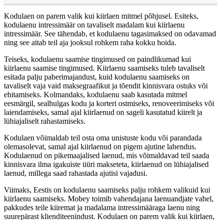
Kodulaen on parem valik kui kiirlaen mitmel põhjusel. Esiteks,
kodulaenu intressimäär on tavaliselt madalam kui kiirlaenu
intressimäär. See tähendab, et kodulaenu tagasimaksed on odavamad
ning see aitab teil aja jooksul rohkem raha kokku hoida.
Teiseks, kodulaenu saamise tingimused on paindlikumad kui
kiirlaenu saamise tingimused. Kiirlaenu saamiseks tuleb tavaliselt
esitada palju paberimajandust, kuid kodulaenu saamiseks on
tavaliselt vaja vaid maksegraafikut ja tõendit kinnisvara ostuks või
ehitamiseks. Kolmandaks, kodulaenu saab kasutada mitmel
eesmärgil, sealhulgas kodu ja korteri ostmiseks, renoveerimiseks või
laiendamiseks, samal ajal kiirlaenud on sageli kasutatud kiirelt ja
lühiajaliselt rahastamiseks.
Kodulaen võimaldab teil osta oma unistuste kodu või parandada
olemasolevat, samal ajal kiirlaenud on pigem ajutine lahendus.
Kodulaenud on pikemaajalised laenud, mis võimaldavad teil saada
kinnisvara ilma igakuiste üüri makseteta, kiirlaenud on lühiajalised
laenud, millega saad rahastada ajutisi vajadusi.
Viimaks, Eestis on kodulaenu saamiseks palju rohkem valikuid kui
kiirlaenu saamiseks. Mobey toimib vahendajana laenuandjate vahel,
pakkudes teile kiiremat ja madalama intressimääraga laenu ning
suurepärast klienditeenindust. Kodulaen on parem valik kui kiirlaen,