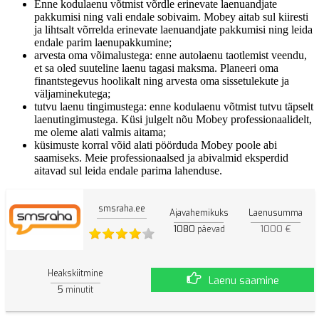
Enne kodulaenu võtmist võrdle erinevate laenuandjate
pakkumisi ning vali endale sobivaim. Mobey aitab sul kiiresti
ja lihtsalt võrrelda erinevate laenuandjate pakkumisi ning leida
endale parim laenupakkumine;
arvesta oma võimalustega: enne autolaenu taotlemist veendu,
et sa oled suuteline laenu tagasi maksma. Planeeri oma
finantstegevus hoolikalt ning arvesta oma sissetulekute ja
väljaminekutega;
tutvu laenu tingimustega: enne kodulaenu võtmist tutvu täpselt
laenutingimustega. Küsi julgelt nõu Mobey professionaalidelt,
me oleme alati valmis aitama;
küsimuste korral võid alati pöörduda Mobey poole abi
saamiseks. Meie professionaalsed ja abivalmid eksperdid
aitavad sul leida endale parima lahenduse.
smsraha.ee
Ajavahemikuks
Laenusumma
1080
1000 €
päevad
Heakskiitmine
Laenu saamine
5
minutit