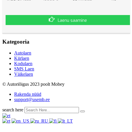
Laenu saamine
Kategooria
Autolaen
Kiirlaen
Kodulaen
SMS Laen
Väikelaen
© Autoriõigus 2023 poolt Mobey
Rakenda nüüd
support@usemb.ee
search here