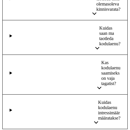
olemasoleva
kinnisvarata?
Kuidas
saan ma
taotleda
kodulaenu?
Kas
kodulaenu
saamiseks
on vaja
tagatist?
Kuidas
kodulaenu
intressimäär
määratakse?