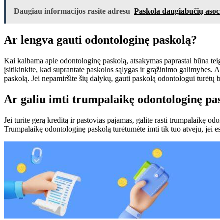
Daugiau informacijos rasite adresu
Paskola daugiabučių asoci
Ar lengva gauti odontologinę paskolą?
Kai kalbama apie odontologinę paskolą, atsakymas paprastai būna teig
įsitikinkite, kad suprantate paskolos sąlygas ir grąžinimo galimybes. A
paskolą. Jei nepamiršite šių dalykų, gauti paskolą odontologui turėtų bū
Ar galiu imti trumpalaikę odontologinę pa
Jei turite gerą kreditą ir pastovias pajamas, galite rasti trumpalaik
Trumpalaikę odontologinę paskolą turėtumėte imti tik tuo atveju, jei esa