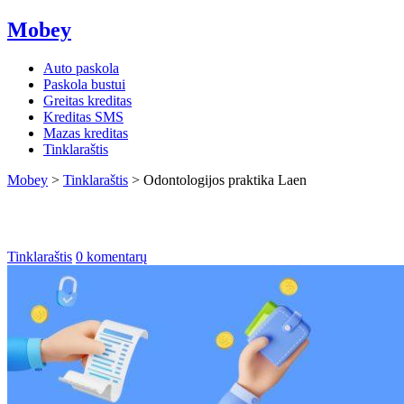
Mobey
Auto paskola
Paskola bustui
Greitas kreditas
Kreditas SMS
Mazas kreditas
Tinklaraštis
Mobey
>
Tinklaraštis
>
Odontologijos praktika Laen
Odontologijos praktika Laen
Tinklaraštis
0 komentarų