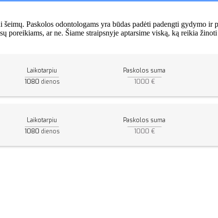
iui šeimų. Paskolos odontologams yra būdas padėti padengti gydymo ir p
 jūsų poreikiams, ar ne. Šiame straipsnyje aptarsime viską, ką reikia žin
Laikotarpiu
Paskolos suma
1080
1000 €
dienos
Laikotarpiu
Paskolos suma
1080
1000 €
dienos