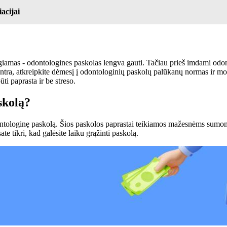
acijai
iamas - odontologines paskolas lengva gauti. Tačiau prieš imdami odon
ntra, atkreipkite dėmesį į odontologinių paskolų palūkanų normas ir mokes
ti paprasta ir be streso.
skolą?
ę odontologinę paskolą. Šios paskolos paprastai teikiamos mažesnėms sumo
te tikri, kad galėsite laiku grąžinti paskolą.