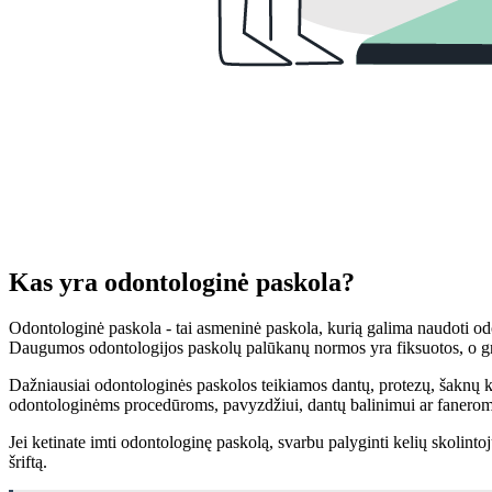
Kas yra odontologinė paskola?
Odontologinė paskola - tai asmeninė paskola, kurią galima naudoti odo
Daugumos odontologijos paskolų palūkanų normos yra fiksuotos, o grą
Dažniausiai odontologinės paskolos teikiamos dantų, protezų, šaknų
odontologinėms procedūroms, pavyzdžiui, dantų balinimui ar faneroms
Jei ketinate imti odontologinę paskolą, svarbu palyginti kelių skolint
šriftą.