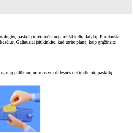
tologinę paskolą turėtumėte nepamiršti kelių dalykų. Pirmiausia
čius. Galiausiai įsitikinkite, kad turite planą, kaip grąžinsite
ms, o jų palūkanų normos yra didesnės nei tradicinių paskolų.