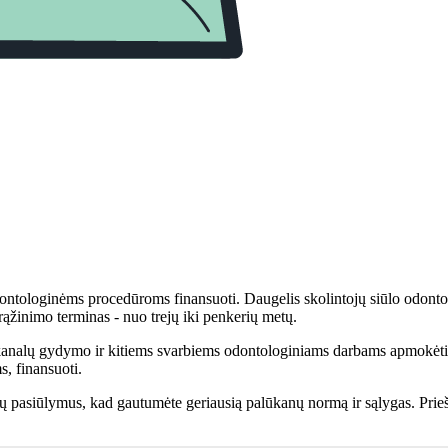
ntologinėms procedūroms finansuoti. Daugelis skolintojų siūlo odontolo
žinimo terminas - nuo trejų iki penkerių metų.
 kanalų gydymo ir kitiems svarbiems odontologiniams darbams apmokėti
, finansuoti.
ojų pasiūlymus, kad gautumėte geriausią palūkanų normą ir sąlygas. Prieš