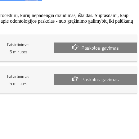
rocedūrų, kurių nepadengia draudimas, išlaidas. Suprasdami, kaip
oti apie odontologijos paskolas - nuo grąžinimo galimybių iki palūkanų
Patvirtinimas
Paskolos gavimas
5
minutės
Patvirtinimas
Paskolos gavimas
5
minutės