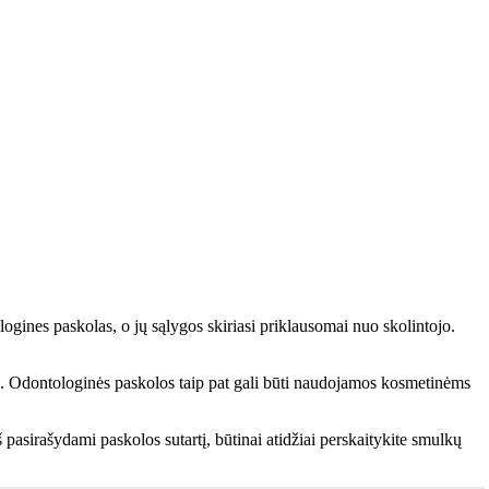
gines paskolas, o jų sąlygos skiriasi priklausomai nuo skolintojo.
. Odontologinės paskolos taip pat gali būti naudojamos kosmetinėms
 pasirašydami paskolos sutartį, būtinai atidžiai perskaitykite smulkų