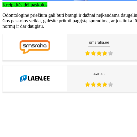
Kreipkitės dėl paskolos
Odontologinė priežiūra gali būti brangi ir dažnai neįkandama daugel
šios paskolos veikia, galėsite priimti pagrįstą sprendimą, ar jos tinka
normų ir dar daugiau.
smsraha.ee
loan.ee