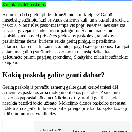
Kreipkitės dėl paskolos
Ar jums reikia greitų pinigų ir nežinote, kur kreiptis? Galbūt
nustebsite sužinoję, kad privatūs asmenys gali jums pasiūlyti greitąją
paskolą. Šios rūšies paskolos tampa vis populiaresnės, nes suteikia
paskolų gavėjams lankstumo ir patogumo. Šiame pranešime
paaiškinsime, kodėl privačios greitosios paskolos yra puikus
pasirinkimas tiems, kuriems reikia greitų pinigų, ir pateiksime
patarimų, kaip rasti tinkamą skolintoją pagal savo poreikius. Taip pat
aptariame galimą su šiomis paskolomis susijusią riziką, kad
galėtumėte priimti pagrįstą sprendimą. Skaitykite toliau ir sužinokite
daugiau!
Kokią paskolą galite gauti dabar?
Greitą paskolą iš privačių asmenų galite gauti kreipdamiesi dėl
asmeninės paskolos arba mokėjimo dienos paskolos. Asmeninės
paskolos paprastai būna neužtikrintos, t. y. norint gauti paskolą
nereikia pateikti jokio užstato. Mokėjimo dienos paskolos paprastai
užtikrinamos patvirtintu čekiu arba prieiga prie banko sąskaitos, o jų
palūkanų normos yra didelės.
cooppank.ee
Laikotarpiu
Paskolos suma