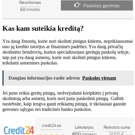
Patvirtinimas
Paskolos gavimas
60
minutės
Kas kam suteikia kreditą?
Yra daug žmonių, kurie nori skolinti pinigus kitiems, nepriklausomai
nuo jų kredito istorijos ar finansinės padėties. Yra daug privačių
skolinimo bendrovių, kurios specializuojasi greitųjų paskolų srityje,
taip pat yra daug asmenų, kurie nori skolinti pinigus kitiems,
teikdami asmenines paskolas.
Daugiau informacijos rasite adresu
Paskolos vienam
Jei jums reikia greitų pinigų, nedvejodami kreipkitės į privatų
skolintoją arba asmenį, kuris nori jums paskolinti pinigų. Galbūt
nustebsite, kaip lengva gauti reikiamų pinigų, ir tikriausiai gausite
geresnes sąlygas nei tradicinės banko paskolos.
credit24.ee
Laikotarpiu
Paskolos suma
1800
5000 €
mėnesių