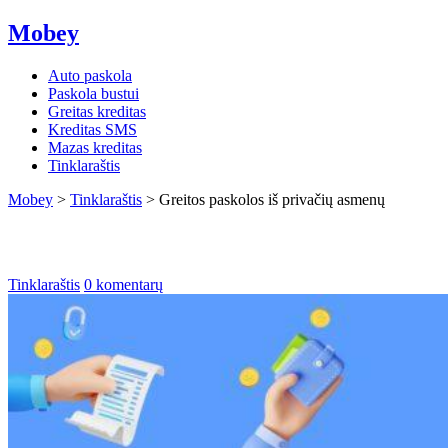
Mobey
Auto paskola
Paskola bustui
Greitas kreditas
Kreditas SMS
Mazas kreditas
Tinklaraštis
Mobey
>
Tinklaraštis
>
Greitos paskolos iš privačių asmenų
Greitos paskolos iš privačių asmenų
Tinklaraštis
0 komentarų