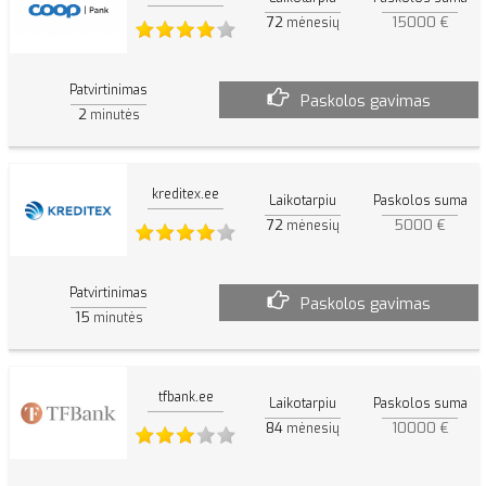
72
15000 €
mėnesių
Patvirtinimas
Paskolos gavimas
2
minutės
kreditex.ee
Laikotarpiu
Paskolos suma
72
5000 €
mėnesių
Patvirtinimas
Paskolos gavimas
15
minutės
tfbank.ee
Laikotarpiu
Paskolos suma
84
10000 €
mėnesių