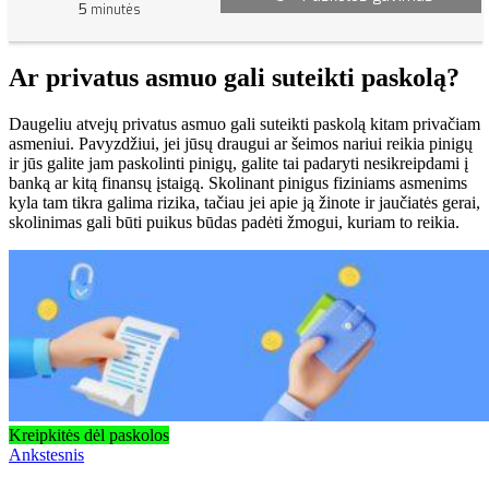
5
minutės
Ar privatus asmuo gali suteikti paskolą?
Daugeliu atvejų privatus asmuo gali suteikti paskolą kitam privačiam
asmeniui. Pavyzdžiui, jei jūsų draugui ar šeimos nariui reikia pinigų
ir jūs galite jam paskolinti pinigų, galite tai padaryti nesikreipdami į
banką ar kitą finansų įstaigą. Skolinant pinigus fiziniams asmenims
kyla tam tikra galima rizika, tačiau jei apie ją žinote ir jaučiatės gerai,
skolinimas gali būti puikus būdas padėti žmogui, kuriam to reikia.
Kreipkitės dėl paskolos
Ankstesnis