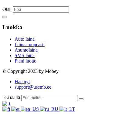
Otsi:
Luokka
Auto laina
Lainaa nopeasti
Asuntolaina
SMS laina
Pieni luotto
© Copyright 2023 by Mobey
Hae nyt
support@usemb.ee
etsi täältä