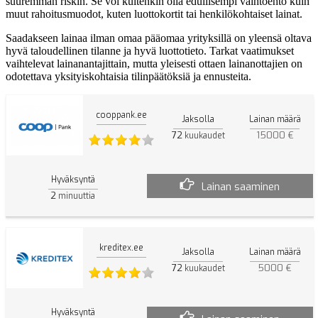
suuremman riskin. Se voi kuitenkin olla edullisempi vaihtoehto kuin
muut rahoitusmuodot, kuten luottokortit tai henkilökohtaiset lainat.
Saadakseen lainaa ilman omaa pääomaa yrityksillä on yleensä oltava
hyvä taloudellinen tilanne ja hyvä luottotieto. Tarkat vaatimukset
vaihtelevat lainanantajittain, mutta yleisesti ottaen lainanottajien on
odotettava yksityiskohtaisia tilinpäätöksiä ja ennusteita.
cooppank.ee
Jaksolla
Lainan määrä
72
15000 €
kuukaudet
Hyväksyntä
Lainan saaminen
2
minuuttia
kreditex.ee
Jaksolla
Lainan määrä
72
5000 €
kuukaudet
Hyväksyntä