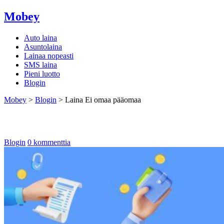
Mobey
Auto laina
Asuntolaina
Lainaa nopeasti
SMS laina
Pieni luotto
Blogin
Mobey
>
Blogin
>
Laina Ei omaa pääomaa
Laina Ei omaa pääomaa
Blogin
0 kommenttia