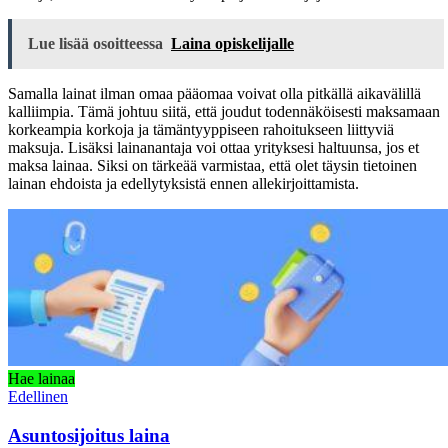
Lue lisää osoitteessa
Laina opiskelijalle
Samalla lainat ilman omaa pääomaa voivat olla pitkällä aikavälillä
kalliimpia. Tämä johtuu siitä, että joudut todennäköisesti maksamaan
korkeampia korkoja ja tämäntyyppiseen rahoitukseen liittyviä
maksuja. Lisäksi lainanantaja voi ottaa yrityksesi haltuunsa, jos et
maksa lainaa. Siksi on tärkeää varmistaa, että olet täysin tietoinen
lainan ehdoista ja edellytyksistä ennen allekirjoittamista.
Hae lainaa
Edellinen
Asuntosijoitus laina