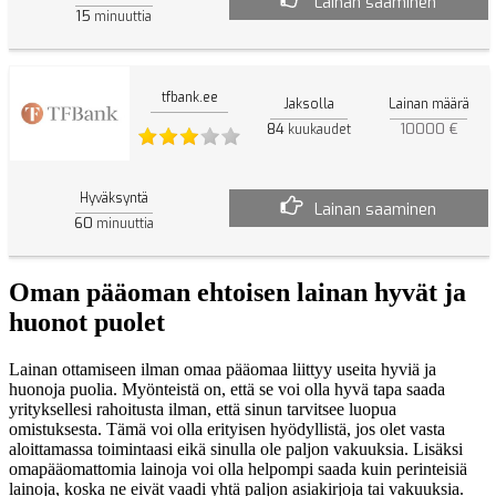
Lainan saaminen
15
minuuttia
tfbank.ee
Jaksolla
Lainan määrä
84
10000 €
kuukaudet
Hyväksyntä
Lainan saaminen
60
minuuttia
Oman pääoman ehtoisen lainan hyvät ja
huonot puolet
Lainan ottamiseen ilman omaa pääomaa liittyy useita hyviä ja
huonoja puolia. Myönteistä on, että se voi olla hyvä tapa saada
yrityksellesi rahoitusta ilman, että sinun tarvitsee luopua
omistuksesta. Tämä voi olla erityisen hyödyllistä, jos olet vasta
aloittamassa toimintaasi eikä sinulla ole paljon vakuuksia. Lisäksi
omapääomattomia lainoja voi olla helpompi saada kuin perinteisiä
lainoja, koska ne eivät vaadi yhtä paljon asiakirjoja tai vakuuksia.