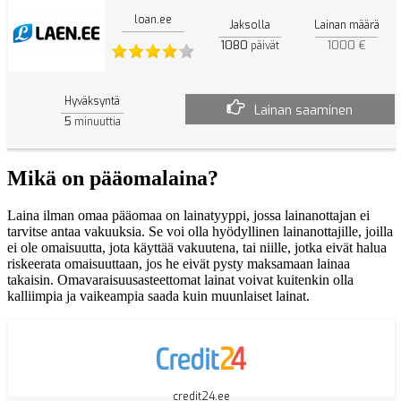
loan.ee
Jaksolla
Lainan määrä
1080
1000 €
päivät
Hyväksyntä
Lainan saaminen
5
minuuttia
Mikä on pääomalaina?
Laina ilman omaa pääomaa on lainatyyppi, jossa lainanottajan ei
tarvitse antaa vakuuksia. Se voi olla hyödyllinen lainanottajille, joilla
ei ole omaisuutta, jota käyttää vakuutena, tai niille, jotka eivät halua
riskeerata omaisuuttaan, jos he eivät pysty maksamaan lainaa
takaisin. Omavaraisuusasteettomat lainat voivat kuitenkin olla
kalliimpia ja vaikeampia saada kuin muunlaiset lainat.
credit24.ee