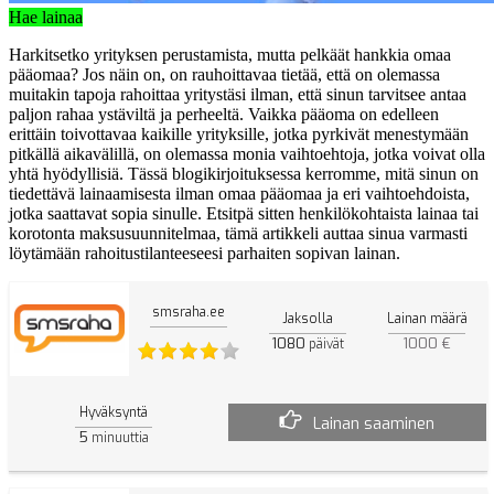
Hae lainaa
Harkitsetko yrityksen perustamista, mutta pelkäät hankkia omaa
pääomaa? Jos näin on, on rauhoittavaa tietää, että on olemassa
muitakin tapoja rahoittaa yritystäsi ilman, että sinun tarvitsee antaa
paljon rahaa ystäviltä ja perheeltä. Vaikka pääoma on edelleen
erittäin toivottavaa kaikille yrityksille, jotka pyrkivät menestymään
pitkällä aikavälillä, on olemassa monia vaihtoehtoja, jotka voivat olla
yhtä hyödyllisiä. Tässä blogikirjoituksessa kerromme, mitä sinun on
tiedettävä lainaamisesta ilman omaa pääomaa ja eri vaihtoehdoista,
jotka saattavat sopia sinulle. Etsitpä sitten henkilökohtaista lainaa tai
korotonta maksusuunnitelmaa, tämä artikkeli auttaa sinua varmasti
löytämään rahoitustilanteeseesi parhaiten sopivan lainan.
smsraha.ee
Jaksolla
Lainan määrä
1080
1000 €
päivät
Hyväksyntä
Lainan saaminen
5
minuuttia