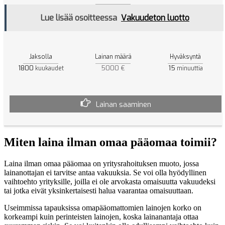
Lue lisää osoitteessa
Vakuudeton luotto
Jaksolla
Lainan määrä
Hyväksyntä
1800
5000 €
15
kuukaudet
minuuttia
Lainan saaminen
Miten laina ilman omaa pääomaa toimii?
Laina ilman omaa pääomaa on yritysrahoituksen muoto, jossa
lainanottajan ei tarvitse antaa vakuuksia. Se voi olla hyödyllinen
vaihtoehto yrityksille, joilla ei ole arvokasta omaisuutta vakuudeksi
tai jotka eivät yksinkertaisesti halua vaarantaa omaisuuttaan.
Useimmissa tapauksissa omapääomattomien lainojen korko on
korkeampi kuin perinteisten lainojen, koska lainanantaja ottaa