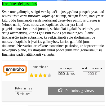
Kreipkitės dėl paskolos
Svarstote galimybę steigti verslą, tačiau jus gąsdina perspektyva, kad
reikės užsitikrinti nuosavą kapitalą? Jei taip, džiugu žinoti, kad yra ir
kitų būdų finansuoti verslą neskiriant daugybės pinigų iš draugų ir
šeimos narių. Nors nuosavas kapitalas vis dar yra labai
pageidautinas bet kuriai įmonei, siekiančiai ilgalaikės sėkmės, yra
daug alternatyvų, kurios gali būti tokios pat naudingos. Šiame
tinklaraščio įraše aptarsime, ką reikia žinoti apie skolinimąsi be
nuosavo kapitalo ir įvairias galimybes, kurios gali būti jums
tinkamos. Nesvarbu, ar ieškote asmeninės paskolos, ar beprocentinio
mokėjimo plano, šis straipsnis tikrai padės jums rasti geriausiai jūsų
finansinę padėtį atitinkantį variantą.
smsraha.ee
Laikotarpiu
Paskolos suma
1080
1000 €
dienos
Patvirtinimas
Paskolos gavimas
5
minutės