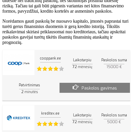
didesnė nei tradicinių paskolų, nes skolintojas prisiima didesnę
riziką. Tačiau tai gali būti pigesnis variantas nei kitos finansavimo
formos, pavyzdžiui, kredito kortelės ar asmeninės paskolos.
Norėdamos gauti paskolą be nuosavo kapitalo, įmonės paprastai turi
turėti gerus finansinius duomenis ir gerą kredito istoriją. Tikslūs
reikalavimai skiriasi priklausomai nuo kreditoriaus, tačiau apskritai
paskolos gavėjai turėtų tikėtis išsamių finansinių ataskaitų ir
prognozių.
cooppank.ee
Laikotarpiu
Paskolos suma
72
15000 €
mėnesių
Patvirtinimas
Paskolos gavimas
2
minutės
kreditex.ee
Laikotarpiu
Paskolos suma
72
5000 €
mėnesių