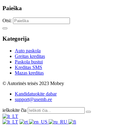
Paieška
Otsi:
Kategorija
Auto paskola
Greitas kreditas
Paskola bustui
Kreditas SMS
Mazas kreditas
© Autorinės teisės 2023 Mobey
Kandidatuokite dabar
support@usemb.ee
ieškokite čia