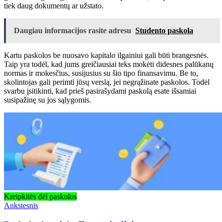
tiek daug dokumentų ar užstato.
Daugiau informacijos rasite adresu
Studento paskola
Kartu paskolos be nuosavo kapitalo ilgainiui gali būti brangesnės.
Taip yra todėl, kad jums greičiausiai teks mokėti didesnes palūkanų
normas ir mokesčius, susijusius su šio tipo finansavimu. Be to,
skolintojas gali perimti jūsų verslą, jei negrąžinate paskolos. Todėl
svarbu įsitikinti, kad prieš pasirašydami paskolą esate išsamiai
susipažinę su jos sąlygomis.
Kreipkitės dėl paskolos
Ankstesnis