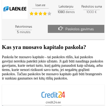
loan.ee
Laikotarpiu
Paskolos suma
1080
1000 €
dienos
Patvirtinimas
Paskolos gavimas
5
minutės
Kas yra nuosavo kapitalo paskola?
Paskola be nuosavo kapitalo - tai paskolos rūšis, kai paskolos
gavėjui nereikia pateikti jokio užstato. Ji gali būti naudinga paskolos
gavėjams, kurie neturi turto, kurį galėtų panaudoti kaip užstatą, arba
tiems, kurie nenori rizikuoti savo turtu, jei negalėtų grąžinti
paskolos. Tačiau paskolos be nuosavo kapitalo gali būti brangesnės
ir sunkiau gaunamos nei kitų rūšių paskolos.
credit24.ee