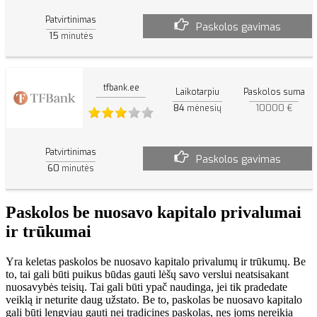
Patvirtinimas
Paskolos gavimas
15
minutės
tfbank.ee
Laikotarpiu
Paskolos suma
84
10000 €
mėnesių
Patvirtinimas
Paskolos gavimas
60
minutės
Paskolos be nuosavo kapitalo privalumai
ir trūkumai
Yra keletas paskolos be nuosavo kapitalo privalumų ir trūkumų. Be
to, tai gali būti puikus būdas gauti lėšų savo verslui neatsisakant
nuosavybės teisių. Tai gali būti ypač naudinga, jei tik pradedate
veiklą ir neturite daug užstato. Be to, paskolas be nuosavo kapitalo
gali būti lengviau gauti nei tradicines paskolas, nes joms nereikia