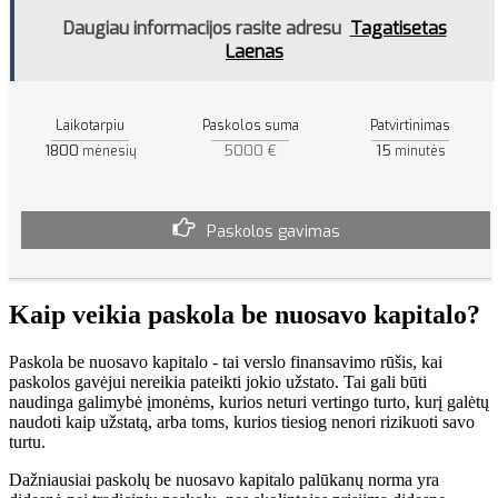
Daugiau informacijos rasite adresu
Tagatisetas
Laenas
Laikotarpiu
Paskolos suma
Patvirtinimas
1800
5000 €
15
mėnesių
minutės
Paskolos gavimas
Kaip veikia paskola be nuosavo kapitalo?
Paskola be nuosavo kapitalo - tai verslo finansavimo rūšis, kai
paskolos gavėjui nereikia pateikti jokio užstato. Tai gali būti
naudinga galimybė įmonėms, kurios neturi vertingo turto, kurį galėtų
naudoti kaip užstatą, arba toms, kurios tiesiog nenori rizikuoti savo
turtu.
Dažniausiai paskolų be nuosavo kapitalo palūkanų norma yra