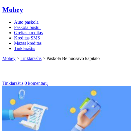
Mobey
Auto paskola
Paskola bustui
Greitas kreditas
Kreditas SMS
Mazas kreditas
Tinklaraštis
Mobey
>
Tinklaraštis
>
Paskola Be nuosavo kapitalo
Paskola Be nuosavo kapitalo
Tinklaraštis
0 komentarų