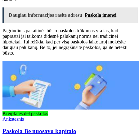
Daugiau informacijos rasite adresu
Paskola imonei
Pagrindinis pakaitinės būsto paskolos trūkumas yra tas, kad
paprastai jai taikoma didesnė palūkanų norma nei tradicinei
hipotekai. Tai reiškia, kad per visą paskolos laikotarpį mokėsite
daugiau palūkanų. Be to, jei negrąžinsite paskolos, galite netekti
būsto.
Kreipkitės dėl paskolos
Ankstesnis
Paskola Be nuosavo kapitalo