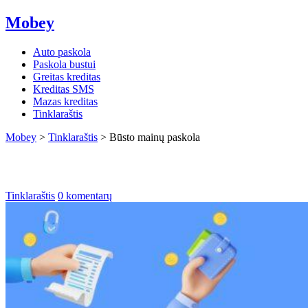
Mobey
Auto paskola
Paskola bustui
Greitas kreditas
Kreditas SMS
Mazas kreditas
Tinklaraštis
Mobey
>
Tinklaraštis
>
Būsto mainų paskola
Būsto mainų paskola
Tinklaraštis
0 komentarų