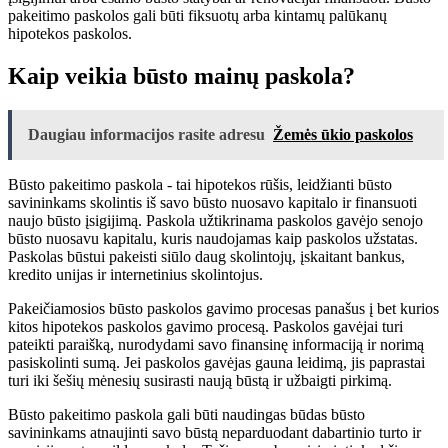
pakeitimo paskolos gali būti fiksuotų arba kintamų palūkanų
hipotekos paskolos.
Kaip veikia būsto mainų paskola?
Daugiau informacijos rasite adresu
Žemės ūkio paskolos
Būsto pakeitimo paskola - tai hipotekos rūšis, leidžianti būsto
savininkams skolintis iš savo būsto nuosavo kapitalo ir finansuoti
naujo būsto įsigijimą. Paskola užtikrinama paskolos gavėjo senojo
būsto nuosavu kapitalu, kuris naudojamas kaip paskolos užstatas.
Paskolas būstui pakeisti siūlo daug skolintojų, įskaitant bankus,
kredito unijas ir internetinius skolintojus.
Pakeičiamosios būsto paskolos gavimo procesas panašus į bet kurios
kitos hipotekos paskolos gavimo procesą. Paskolos gavėjai turi
pateikti paraišką, nurodydami savo finansinę informaciją ir norimą
pasiskolinti sumą. Jei paskolos gavėjas gauna leidimą, jis paprastai
turi iki šešių mėnesių susirasti naują būstą ir užbaigti pirkimą.
Būsto pakeitimo paskola gali būti naudingas būdas būsto
savininkams atnaujinti savo būstą neparduodant dabartinio turto ir