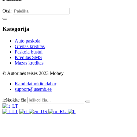
Otsi:
Kategorija
Auto paskola
Greitas kreditas
Paskola bustui
Kreditas SMS
Mazas kreditas
© Autorinės teisės 2023 Mobey
Kandidatuokite dabar
support@usemb.ee
ieškokite čia