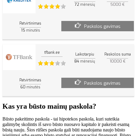
72
5000 €
mėnesių
Patvirtinimas
Paskolos gavimas
15
minutės
tfbank.ee
Laikotarpiu
Paskolos suma
84
10000 €
mėnesių
Patvirtinimas
Paskolos gavimas
60
minutės
Kas yra būsto mainų paskola?
Būsto pakeitimo paskola - tai hipotekos paskola, kuri suteikia
galimybę skolintis iš savo būsto nuosavo kapitalo ir pakeisti esamą
būstą nauju. Šios rūšies paskola gali būti naudojama naujo būsto
įsigijimui arba esamo būsto statybai ar renovacijai finansuoti. Būsto