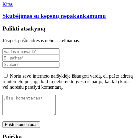
Kitas
Skubėjimas su kepenų nepakankamumu
Palikti atsakymą
Jūsų el. pašto adresas nebus skelbiamas.
Noriu savo interneto naršyklėje išsaugoti vardą, el. pašto adresą
ir interneto puslapį, kad jų nebereiktų įvesti iš naujo, kai kitą kartą
vėl norėsiu parašyti komentarą.
Pašto komentaras
Paieška