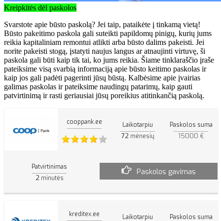
Kreipkitės dėl paskolos
Svarstote apie būsto paskolą? Jei taip, pataikėte į tinkamą vietą!
Būsto pakeitimo paskola gali suteikti papildomų pinigų, kurių jums
reikia kapitaliniam remontui atlikti arba būsto dalims pakeisti. Jei
norite pakeisti stogą, įstatyti naujus langus ar atnaujinti virtuvę, ši
paskola gali būti kaip tik tai, ko jums reikia. Šiame tinklaraščio įraše
pateiksime visą svarbią informaciją apie būsto keitimo paskolas ir
kaip jos gali padėti pagerinti jūsų būstą. Kalbėsime apie įvairias
galimas paskolas ir pateiksime naudingų patarimų, kaip gauti
patvirtinimą ir rasti geriausiai jūsų poreikius atitinkančią paskolą.
cooppank.ee
Laikotarpiu
Paskolos suma
72
15000 €
mėnesių
Patvirtinimas
Paskolos gavimas
2
minutės
kreditex.ee
Laikotarpiu
Paskolos suma