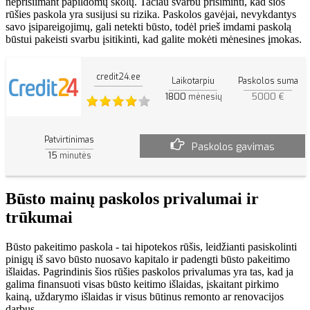
neprisiimant papildomų skolų. Tačiau svarbu prisiminti, kad šios
rūšies paskola yra susijusi su rizika. Paskolos gavėjai, nevykdantys
savo įsipareigojimų, gali netekti būsto, todėl prieš imdami paskolą
būstui pakeisti svarbu įsitikinti, kad galite mokėti mėnesines įmokas.
credit24.ee
Laikotarpiu
Paskolos suma
1800
5000 €
mėnesių
Patvirtinimas
Paskolos gavimas
15
minutės
Būsto mainų paskolos privalumai ir
trūkumai
Būsto pakeitimo paskola - tai hipotekos rūšis, leidžianti pasiskolinti
pinigų iš savo būsto nuosavo kapitalo ir padengti būsto pakeitimo
išlaidas. Pagrindinis šios rūšies paskolos privalumas yra tas, kad ja
galima finansuoti visas būsto keitimo išlaidas, įskaitant pirkimo
kainą, uždarymo išlaidas ir visus būtinus remonto ar renovacijos
darbus.