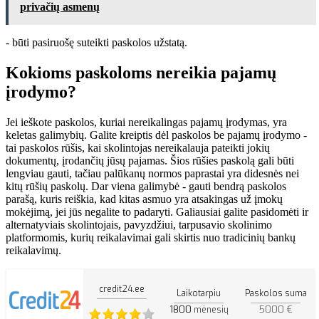
privačių asmenų
- būti pasiruošę suteikti paskolos užstatą.
Kokioms paskoloms nereikia pajamų
įrodymo?
Jei ieškote paskolos, kuriai nereikalingas pajamų įrodymas, yra
keletas galimybių. Galite kreiptis dėl paskolos be pajamų įrodymo -
tai paskolos rūšis, kai skolintojas nereikalauja pateikti jokių
dokumentų, įrodančių jūsų pajamas. Šios rūšies paskolą gali būti
lengviau gauti, tačiau palūkanų normos paprastai yra didesnės nei
kitų rūšių paskolų. Dar viena galimybė - gauti bendrą paskolos
parašą, kuris reiškia, kad kitas asmuo yra atsakingas už įmokų
mokėjimą, jei jūs negalite to padaryti. Galiausiai galite pasidomėti ir
alternatyviais skolintojais, pavyzdžiui, tarpusavio skolinimo
platformomis, kurių reikalavimai gali skirtis nuo tradicinių bankų
reikalavimų.
credit24.ee
Laikotarpiu
Paskolos suma
1800
5000 €
mėnesių