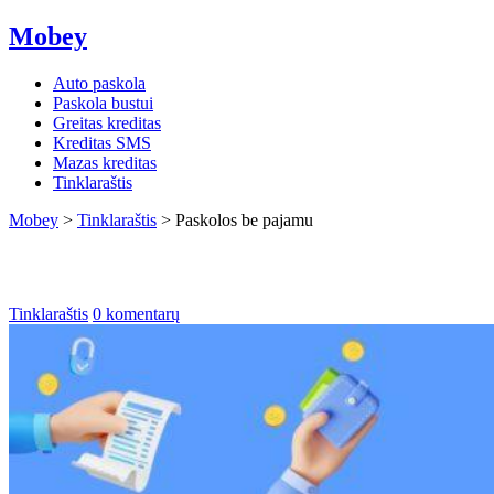
Mobey
Auto paskola
Paskola bustui
Greitas kreditas
Kreditas SMS
Mazas kreditas
Tinklaraštis
Mobey
>
Tinklaraštis
>
Paskolos be pajamu
Paskolos be pajamu
Tinklaraštis
0 komentarų