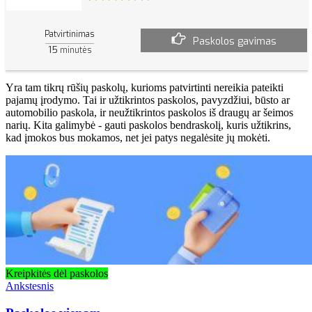
Patvirtinimas
Paskolos gavimas
15
minutės
Yra tam tikrų rūšių paskolų, kurioms patvirtinti nereikia pateikti
pajamų įrodymo. Tai ir užtikrintos paskolos, pavyzdžiui, būsto ar
automobilio paskola, ir neužtikrintos paskolos iš draugų ar šeimos
narių. Kita galimybė - gauti paskolos bendraskolį, kuris užtikrins,
kad įmokos bus mokamos, net jei patys negalėsite jų mokėti.
Kreipkitės dėl paskolos
Ankstesnis