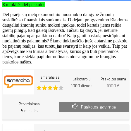
Kreipkitės dėl paskolos
Dėl praėjusių metų ekonominio nuosmukio daugybė žmonių
susidūrė su finansiniais sunkumais. Didėjant pragyvenimo išlaidoms
daugeliui žmonių sunku mokėti įmokas, todėl kartais jiems reikia
greitų pinigų, kad galėtų išsiversti. Tačiau ką daryti, jei neturite
stabilių pajamų ar patikimo darbo? Kaip gauti paskolą nesirūpinant
nuolatinėmis pajamomis? Šiame tinklaraščio įraše aptarsime paskolų
be pajamų realijas, kas turėtų jas svarstyti ir kaip jos veikia. Taip pat
apžvelgsime kai kurias alternatyvas, kurios gali būti prieinamos
tiems, kurie siekia papildomo finansinio saugumo be brangios
paskolos naštos.
smsraha.ee
Laikotarpiu
Paskolos suma
1080
1000 €
dienos
Patvirtinimas
Paskolos gavimas
5
minutės