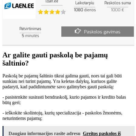
loan.ee
Laikotarpiu
Paskolos suma
1080
1000 €
dienos
Patvirtinimas
Paskolos gavimas
5
minutės
Ar galite gauti paskolą be pajamų
šaltinio?
Paskolą be pajamų šaltinio tikrai galima gauti, nors tai gali būti
sunkiau nei turint pajamų. Yra keletas dalykų, kuriuos galite
padaryti, kad padidintumėte savo galimybes gauti paskolą:
- pasistenkite susirasti bendraskolį, kurio pajamos ir kredito balas
būtų geri;
- ieškokite skolintojų, kurių specializacija - paskolos žmonėms,
neturintiems pajamų;
Daugiau informacijos rasite adresu
Greitos paskolos iš