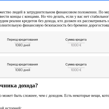
жество людей в затруднительном финансовом положении. По ме
ести концы с концами. Но что делать, если у вас нет стабильн
судим реалии кредитов без дохода, кто должен их рассматривать
полнительную финансовую безопасность без бремени дорогостоящ
Период кредитования
Сумма кредита
1080
1000 €
дней
Период кредитования
Сумма кредита
1080
1000 €
дней
очника дохода?
то может быть сложнее, чем с доходом. Есть некоторые вещи, ко
ой историей;