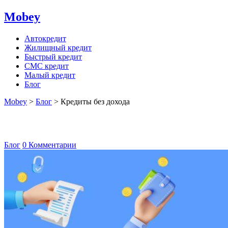
Mobey
Автокредит
Жилищный кредит
Быстрый кредит
СМС кредит
Малый кредит
Блог
Mobey
>
Блог
>
Кредиты без дохода
Кредиты без дохода
Блог
0 Комментарии