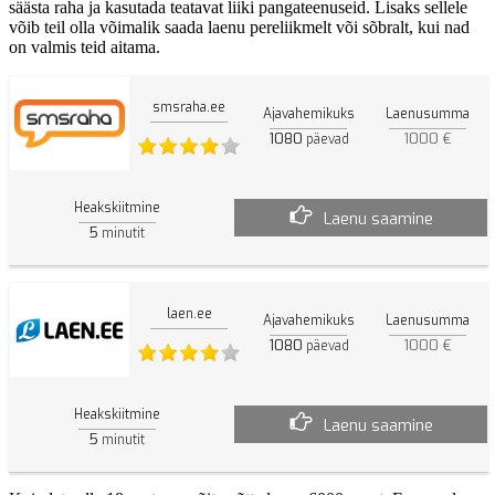
säästa raha ja kasutada teatavat liiki pangateenuseid. Lisaks sellele
võib teil olla võimalik saada laenu pereliikmelt või sõbralt, kui nad
on valmis teid aitama.
smsraha.ee
Ajavahemikuks
Laenusumma
1080
1000 €
päevad
Heakskiitmine
Laenu saamine
5
minutit
laen.ee
Ajavahemikuks
Laenusumma
1080
1000 €
päevad
Heakskiitmine
Laenu saamine
5
minutit