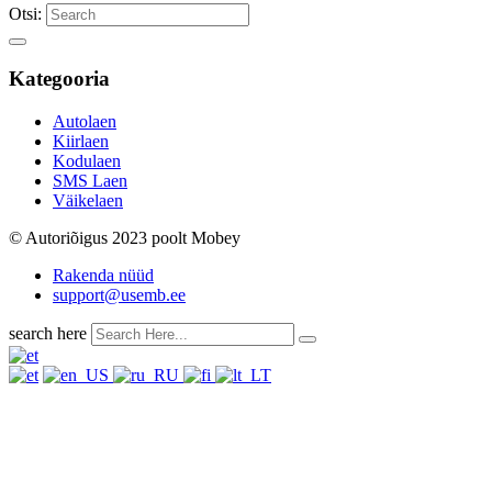
Otsi:
Kategooria
Autolaen
Kiirlaen
Kodulaen
SMS Laen
Väikelaen
© Autoriõigus 2023 poolt Mobey
Rakenda nüüd
support@usemb.ee
search here