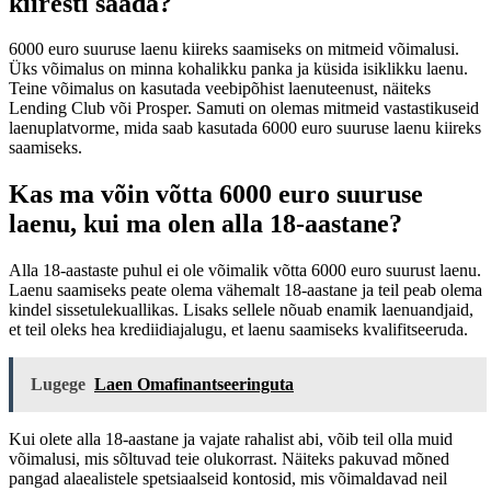
kiiresti saada?
6000 euro suuruse laenu kiireks saamiseks on mitmeid võimalusi.
Üks võimalus on minna kohalikku panka ja küsida isiklikku laenu.
Teine võimalus on kasutada veebipõhist laenuteenust, näiteks
Lending Club või Prosper. Samuti on olemas mitmeid vastastikuseid
laenuplatvorme, mida saab kasutada 6000 euro suuruse laenu kiireks
saamiseks.
Kas ma võin võtta 6000 euro suuruse
laenu, kui ma olen alla 18-aastane?
Alla 18-aastaste puhul ei ole võimalik võtta 6000 euro suurust laenu.
Laenu saamiseks peate olema vähemalt 18-aastane ja teil peab olema
kindel sissetulekuallikas. Lisaks sellele nõuab enamik laenuandjaid,
et teil oleks hea krediidiajalugu, et laenu saamiseks kvalifitseeruda.
Lugege
Laen Omafinantseeringuta
Kui olete alla 18-aastane ja vajate rahalist abi, võib teil olla muid
võimalusi, mis sõltuvad teie olukorrast. Näiteks pakuvad mõned
pangad alaealistele spetsiaalseid kontosid, mis võimaldavad neil