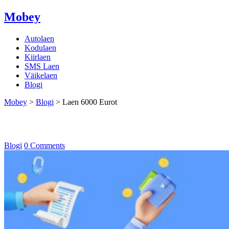
Mobey
Autolaen
Kodulaen
Kiirlaen
SMS Laen
Väikelaen
Blogi
Mobey
>
Blogi
>
Laen 6000 Eurot
Laen 6000 Eurot
Blogi
0 Comments