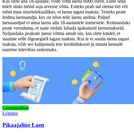
Kui olete alla 18-aastane, võite võtta laenu 6000 eurot. Enne seda
tuleb siiski mõnd asja arvesse võtta. Esiteks peab sul olema töö või
mõni muu sissetulekuallikas, et laenu tagasi maksta. Teiseks peate
leidma laenuandja, kes on nõus teile laenu andma. Paljud
laenuandjad ei anna laenu alla 18-aastastele inimestele. Kolmandaks
peate veenduma, et saate endale lubada igakuiseid laenumakseid.
Neljandaks peaksite laenu võtma ainult siis, kui olete kindel, et
suudate selle õigeaegselt tagasi maksta. Kui te ei suuda laenu tagasi
maksta, võib see kahjustada teie krediidiskoori ja muuta laenude
saamise tulevikus raskemaks.
Laenutaotluse
Eelmine
Pikaajaline Laen