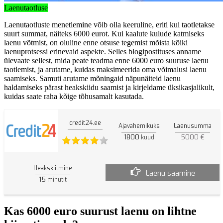
Laenutaotluse
Laenutaotluste menetlemine võib olla keeruline, eriti kui taotletakse
suurt summat, näiteks 6000 eurot. Kui kaalute kulude katmiseks
laenu võtmist, on oluline enne otsuse tegemist mõista kõiki
laenuprotsessi erinevaid aspekte. Selles blogipostituses anname
ülevaate sellest, mida peate teadma enne 6000 euro suuruse laenu
taotlemist, ja arutame, kuidas maksimeerida oma võimalusi laenu
saamiseks. Samuti arutame mõningaid näpunäiteid laenu
haldamiseks pärast heakskiidu saamist ja kirjeldame üksikasjalikult,
kuidas saate raha kõige tõhusamalt kasutada.
credit24.ee
Ajavahemikuks
Laenusumma
1800
5000 €
kuud
Heakskiitmine
Laenu saamine
15
minutit
Kas 6000 euro suurust laenu on lihtne