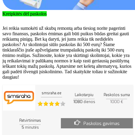
Kreipkitės dėl paskolos
Jei reikia sumokėti už skubų remontą arba tiesiog norite pagerinti
savo finansus, paskolos ėmimas gali būti puikus būdas greitai gauti
reikiamų pinigų. Bet ką daryti, jei jums reikia tik nedidelės
paskolos? Ar skolintojai siūlo paskolas iki 500 eurų? Šiame
tinklaraščio įraše apžvelgiame trumpalaikių paskolų iki 500 eurų
ėmimo realijas. Sužinosite, kokie yra skirtingi skolintojai, kokie yra
jų reikalavimai ir palūkanų normos ir kaip rasti geriausią pasiūlymą
ieškant tokių mažų paskolų. Aptarsime net keletą alternatyvų, kurios
gali padėti išvengti įsiskolinimo. Tad skaitykite toliau ir sužinokite
daugiau!
smsraha.ee
Laikotarpiu
Paskolos suma
1080
1000 €
dienos
Patvirtinimas
Paskolos gavimas
5
minutės