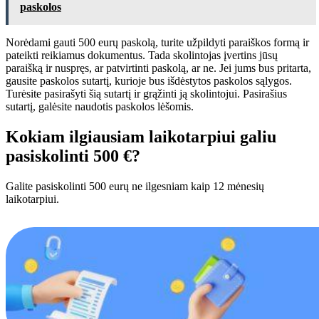
paskolos
Norėdami gauti 500 eurų paskolą, turite užpildyti paraiškos formą ir
pateikti reikiamus dokumentus. Tada skolintojas įvertins jūsų
paraišką ir nuspręs, ar patvirtinti paskolą, ar ne. Jei jums bus pritarta,
gausite paskolos sutartį, kurioje bus išdėstytos paskolos sąlygos.
Turėsite pasirašyti šią sutartį ir grąžinti ją skolintojui. Pasirašius
sutartį, galėsite naudotis paskolos lėšomis.
Kokiam ilgiausiam laikotarpiui galiu
pasiskolinti 500 €?
Galite pasiskolinti 500 eurų ne ilgesniam kaip 12 mėnesių
laikotarpiui.