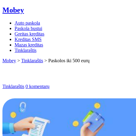
Mobey
Auto paskola
Paskola bustui
Greitas kreditas
Kreditas SMS
Mazas kreditas
Tinklaraštis
Mobey
>
Tinklaraštis
>
Paskolos iki 500 eurų
Paskolos iki 500 eurų
Tinklaraštis
0 komentarų