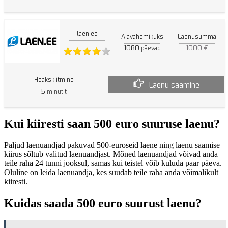
laen.ee
Ajavahemikuks
Laenusumma
1080
1000 €
päevad
Heakskiitmine
Laenu saamine
5
minutit
Kui kiiresti saan 500 euro suuruse laenu?
Paljud laenuandjad pakuvad 500-euroseid laene ning laenu saamise
kiirus sõltub valitud laenuandjast. Mõned laenuandjad võivad anda
teile raha 24 tunni jooksul, samas kui teistel võib kuluda paar päeva.
Oluline on leida laenuandja, kes suudab teile raha anda võimalikult
kiiresti.
Kuidas saada 500 euro suurust laenu?