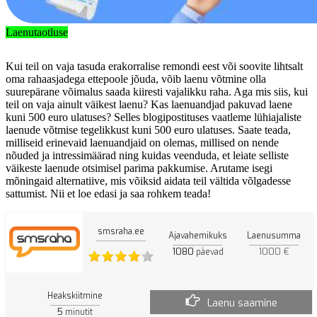
Laenutaotluse
Kui teil on vaja tasuda erakorralise remondi eest või soovite lihtsalt
oma rahaasjadega ettepoole jõuda, võib laenu võtmine olla
suurepärane võimalus saada kiiresti vajalikku raha. Aga mis siis, kui
teil on vaja ainult väikest laenu? Kas laenuandjad pakuvad laene
kuni 500 euro ulatuses? Selles blogipostituses vaatleme lühiajaliste
laenude võtmise tegelikkust kuni 500 euro ulatuses. Saate teada,
milliseid erinevaid laenuandjaid on olemas, millised on nende
nõuded ja intressimäärad ning kuidas veenduda, et leiate selliste
väikeste laenude otsimisel parima pakkumise. Arutame isegi
mõningaid alternatiive, mis võiksid aidata teil vältida võlgadesse
sattumist. Nii et loe edasi ja saa rohkem teada!
smsraha.ee
Ajavahemikuks
Laenusumma
1080
1000 €
päevad
Heakskiitmine
Laenu saamine
5
minutit