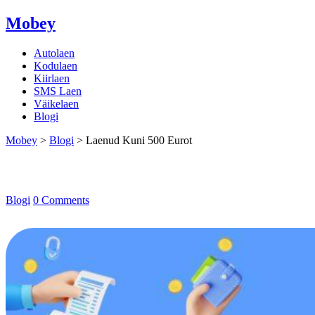
Mobey
Autolaen
Kodulaen
Kiirlaen
SMS Laen
Väikelaen
Blogi
Mobey
>
Blogi
>
Laenud Kuni 500 Eurot
Laenud Kuni 500 Eurot
Blogi
0 Comments