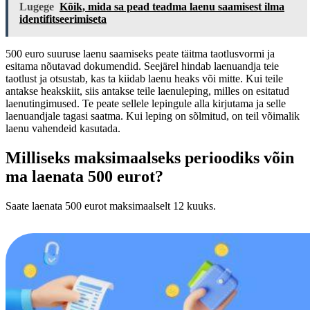
Lugege
Kõik, mida sa pead teadma laenu saamisest ilma
identifitseerimiseta
500 euro suuruse laenu saamiseks peate täitma taotlusvormi ja
esitama nõutavad dokumendid. Seejärel hindab laenuandja teie
taotlust ja otsustab, kas ta kiidab laenu heaks või mitte. Kui teile
antakse heakskiit, siis antakse teile laenuleping, milles on esitatud
laenutingimused. Te peate sellele lepingule alla kirjutama ja selle
laenuandjale tagasi saatma. Kui leping on sõlmitud, on teil võimalik
laenu vahendeid kasutada.
Milliseks maksimaalseks perioodiks võin
ma laenata 500 eurot?
Saate laenata 500 eurot maksimaalselt 12 kuuks.