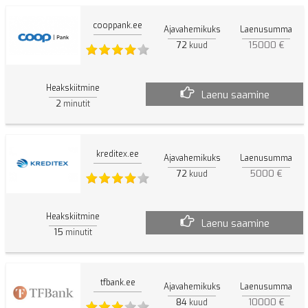
cooppank.ee
Ajavahemikuks
Laenusumma
72
15000 €
kuud
Heakskiitmine
Laenu saamine
2
minutit
kreditex.ee
Ajavahemikuks
Laenusumma
72
5000 €
kuud
Heakskiitmine
Laenu saamine
15
minutit
tfbank.ee
Ajavahemikuks
Laenusumma
84
10000 €
kuud