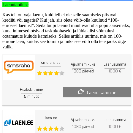
Laenutaotluse
Kas teil on vaja laenu, kuid teil ei ole selle saamiseks piisavalt
krediiti või tagatisi? Kui jah, siis olete võib-olla kuulnud “100-
eurosest laenust”. Seda tüüpi laenud muutuvad üha populaarsemaks,
kuna inimesed otsivad taskukohaseid ja lühiajalisi võimalusi
ootamatute kulude katmiseks. Selles artiklis uurime, mis on 100-
eurone laen, kuidas see toimib ja miks see võib olla teie jaoks õige
valik.
smsraha.ee
Ajavahemikuks
Laenusumma
1080
1000 €
päevad
Heakskiitmine
Laenu saamine
5
minutit
laen.ee
Ajavahemikuks
Laenusumma
1080
1000 €
päevad