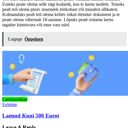
Esiteks peate olema selle riigi kodanik, kus te laenu taotlete. Teiseks
peab teil olema püsiv sissetulek töökohast või muudest allikatest.
Kolmandaks peab teil olema kehtiv isikut tõendav dokument ja te
peate olema vähemalt 18-aastane. Lõpuks peate esitama laenu
tagatise kinnisvara või muu vara näol.
Lugege
Õppelaen
Laenutaotluse
Eelmine
Laenud Kuni 500 Eurot
Leave A Reply