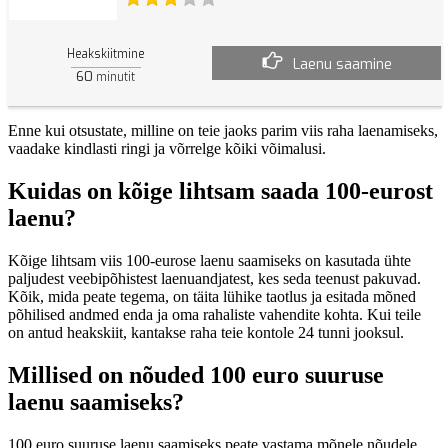
Heakskiitmine
Laenu saamine
60
minutit
Enne kui otsustate, milline on teie jaoks parim viis raha laenamiseks,
vaadake kindlasti ringi ja võrrelge kõiki võimalusi.
Kuidas on kõige lihtsam saada 100-eurost
laenu?
Kõige lihtsam viis 100-eurose laenu saamiseks on kasutada ühte
paljudest veebipõhistest laenuandjatest, kes seda teenust pakuvad.
Kõik, mida peate tegema, on täita lühike taotlus ja esitada mõned
põhilised andmed enda ja oma rahaliste vahendite kohta. Kui teile
on antud heakskiit, kantakse raha teie kontole 24 tunni jooksul.
Millised on nõuded 100 euro suuruse
laenu saamiseks?
100 euro suuruse laenu saamiseks peate vastama mõnele nõudele.