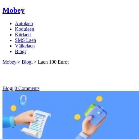
Mobey
Autolaen
Kodulaen
Kiirlaen
SMS Laen
Väikelaen
Blogi
Mobey
>
Blogi
>
Laen 100 Eurot
Laen 100 Eurot
Blogi
0 Comments