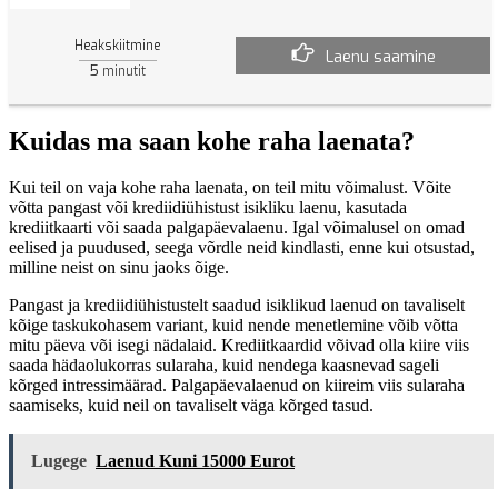
Heakskiitmine
Laenu saamine
5
minutit
Kuidas ma saan kohe raha laenata?
Kui teil on vaja kohe raha laenata, on teil mitu võimalust. Võite
võtta pangast või krediidiühistust isikliku laenu, kasutada
krediitkaarti või saada palgapäevalaenu. Igal võimalusel on omad
eelised ja puudused, seega võrdle neid kindlasti, enne kui otsustad,
milline neist on sinu jaoks õige.
Pangast ja krediidiühistustelt saadud isiklikud laenud on tavaliselt
kõige taskukohasem variant, kuid nende menetlemine võib võtta
mitu päeva või isegi nädalaid. Krediitkaardid võivad olla kiire viis
saada hädaolukorras sularaha, kuid nendega kaasnevad sageli
kõrged intressimäärad. Palgapäevalaenud on kiireim viis sularaha
saamiseks, kuid neil on tavaliselt väga kõrged tasud.
Lugege
Laenud Kuni 15000 Eurot