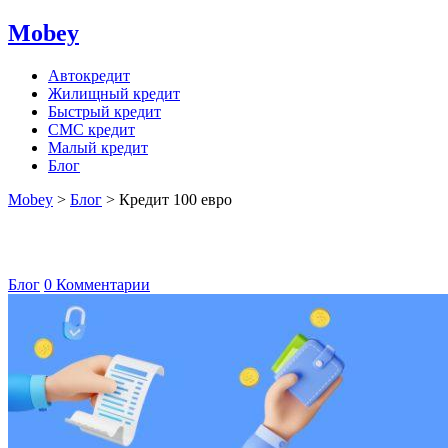
Mobey
Автокредит
Жилищный кредит
Быстрый кредит
СМС кредит
Малый кредит
Блог
Mobey
>
Блог
>
Кредит 100 евро
Кредит 100 евро
Блог
0 Комментарии