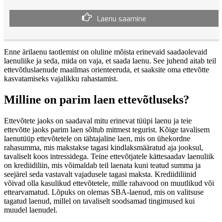
Laenu saamine
Enne ärilaenu taotlemist on oluline mõista erinevaid saadaolevaid
laenuliike ja seda, mida on vaja, et saada laenu. See juhend aitab teil
ettevõtluslaenude maailmas orienteeruda, et saaksite oma ettevõtte
kasvatamiseks vajalikku rahastamist.
Milline on parim laen ettevõtluseks?
Ettevõtete jaoks on saadaval mitu erinevat tüüpi laenu ja teie
ettevõtte jaoks parim laen sõltub mitmest tegurist. Kõige tavalisem
laenutüüp ettevõtetele on tähtajaline laen, mis on ühekordne
rahasumma, mis makstakse tagasi kindlaksmääratud aja jooksul,
tavaliselt koos intressidega. Teine ettevõtjatele kättesaadav laenuliik
on krediidiliin, mis võimaldab teil laenata kuni teatud summa ja
seejärel seda vastavalt vajadusele tagasi maksta. Krediidiliinid
võivad olla kasulikud ettevõtetele, mille rahavood on muutlikud või
ettearvamatud. Lõpuks on olemas SBA-laenud, mis on valitsuse
tagatud laenud, millel on tavaliselt soodsamad tingimused kui
muudel laenudel.