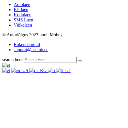
Autolaen
Kiirlaen
Kodulaen
SMS Laen
Väikelaen
© Autoriõigus 2023 poolt Mobey
Rakenda nüüd
support@usemb.ee
search here