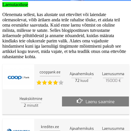
Laenutaotluse
Olenemata sellest, kas alustate uut ettevõtet või laiendate
olemasolevat, võib ärilaen anda teile rahalise tõuke, et aidata teil
oma eesmärke saavutada. Kuid enne laenu võtmist on oluline
mõista, millesse te satute. Selles blogipostituses tutvustame
ärilaenude põhitõdesid ja anname nõuandeid, kuidas määrata
kindlaks teie olukorrale parim valik. Alates oma vajaduste
hindamisest kuni iga laenuliigi tingimuste mõistmiseni pakub see
artikkel kogu teavet, mida vajate, et teha teadlik otsus oma ettevõtte
rahastamise kohta.
cooppank.ee
Ajavahemikuks
Laenusumma
72
15000 €
kuud
Heakskiitmine
Laenu saamine
2
minutit
kreditex.ee
Ajavahemikuks
Laenusumma