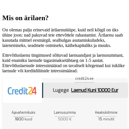
Mis on ärilaen?
On olemas palju erinevaid ärilaenutüüpe, kuid neil kõigil on üks
ühine joon: nad pakuvad teie ettevõttele rahastamist. Ärilaenu saab
kasutada mitmel eesmärgil, sealhulgas asutamiskuludeks,
laienemiseks, seadmete ostmiseks, käibekapitaliks ja muuks.
Ettevõtluslaenu tingimused sõltuvad laenuandjast ja laenusummast,
kuid enamiku laenude tagasimaksetähtaeg on 1-5 aastat.
Ettevõtluslaenude intressimäärad on tavaliselt kõrgemad kui isiklike
laenude või krediidiliinide intressimäärad.
credit24.ee
Lugege
Laenud Kuni 10000 Eur
Ajavahemikuks
Laenusumma
Heakskiitmine
1800
5000 €
15
kuud
minutit