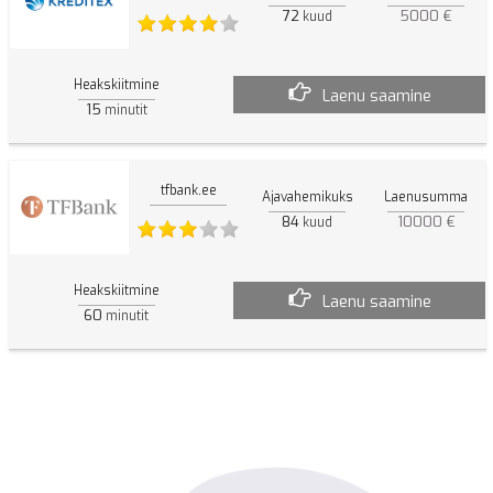
72
5000 €
kuud
Heakskiitmine
Laenu saamine
15
minutit
tfbank.ee
Ajavahemikuks
Laenusumma
84
10000 €
kuud
Heakskiitmine
Laenu saamine
60
minutit