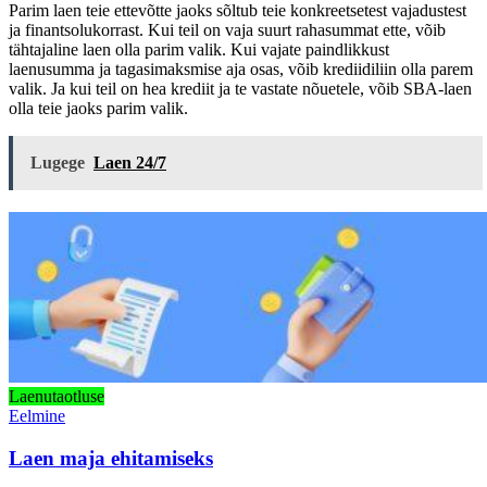
Parim laen teie ettevõtte jaoks sõltub teie konkreetsetest vajadustest
ja finantsolukorrast. Kui teil on vaja suurt rahasummat ette, võib
tähtajaline laen olla parim valik. Kui vajate paindlikkust
laenusumma ja tagasimaksmise aja osas, võib krediidiliin olla parem
valik. Ja kui teil on hea krediit ja te vastate nõuetele, võib SBA-laen
olla teie jaoks parim valik.
Lugege
Laen 24/7
Laenutaotluse
Eelmine
Laen maja ehitamiseks