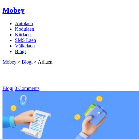
Mobey
Autolaen
Kodulaen
Kiirlaen
SMS Laen
Väikelaen
Blogi
Mobey
>
Blogi
>
Ärilaen
Ärilaen
Blogi
0 Comments