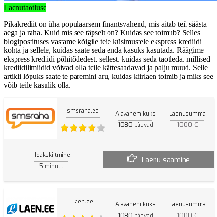
Laenutaotluse
Pikakrediit on üha populaarsem finantsvahend, mis aitab teil säästa
aega ja raha. Kuid mis see täpselt on? Kuidas see toimub? Selles
blogipostituses vastame kõigile teie küsimustele ekspress krediidi
kohta ja sellele, kuidas saate seda enda kasuks kasutada. Räägime
ekspress krediidi põhitõdedest, sellest, kuidas seda taotleda, millised
krediidilimiidid võivad olla teile kättesaadavad ja palju muud. Selle
artikli lõpuks saate te paremini aru, kuidas kiirlaen toimib ja miks see
võib teile kasulik olla.
smsraha.ee
Ajavahemikuks
Laenusumma
1080
1000 €
päevad
Heakskiitmine
Laenu saamine
5
minutit
laen.ee
Ajavahemikuks
Laenusumma
1080
1000 €
päevad