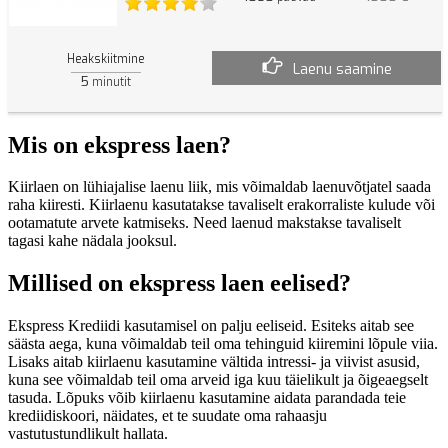
Heakskiitmine
Laenu saamine
5
minutit
Mis on ekspress laen?
Kiirlaen on lühiajalise laenu liik, mis võimaldab laenuvõtjatel saada
raha kiiresti. Kiirlaenu kasutatakse tavaliselt erakorraliste kulude või
ootamatute arvete katmiseks. Need laenud makstakse tavaliselt
tagasi kahe nädala jooksul.
Millised on ekspress laen eelised?
Ekspress Krediidi kasutamisel on palju eeliseid. Esiteks aitab see
säästa aega, kuna võimaldab teil oma tehinguid kiiremini lõpule viia.
Lisaks aitab kiirlaenu kasutamine vältida intressi- ja viivist asusid,
kuna see võimaldab teil oma arveid iga kuu täielikult ja õigeaegselt
tasuda. Lõpuks võib kiirlaenu kasutamine aidata parandada teie
krediidiskoori, näidates, et te suudate oma rahaasju
vastutustundlikult hallata.