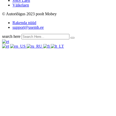
SMS Laen
Väikelaen
© Autoriõigus 2023 poolt Mobey
Rakenda nüüd
support@usemb.ee
search here