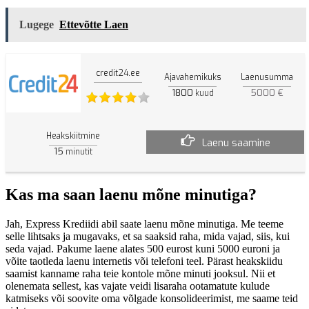
Lugege
Ettevõtte Laen
credit24.ee
Ajavahemikuks
Laenusumma
1800
5000 €
kuud
Heakskiitmine
Laenu saamine
15
minutit
Kas ma saan laenu mõne minutiga?
Jah, Express Krediidi abil saate laenu mõne minutiga. Me teeme
selle lihtsaks ja mugavaks, et sa saaksid raha, mida vajad, siis, kui
seda vajad. Pakume laene alates 500 eurost kuni 5000 euroni ja
võite taotleda laenu internetis või telefoni teel. Pärast heakskiidu
saamist kanname raha teie kontole mõne minuti jooksul. Nii et
olenemata sellest, kas vajate veidi lisaraha ootamatute kulude
katmiseks või soovite oma võlgade konsolideerimist, me saame teid