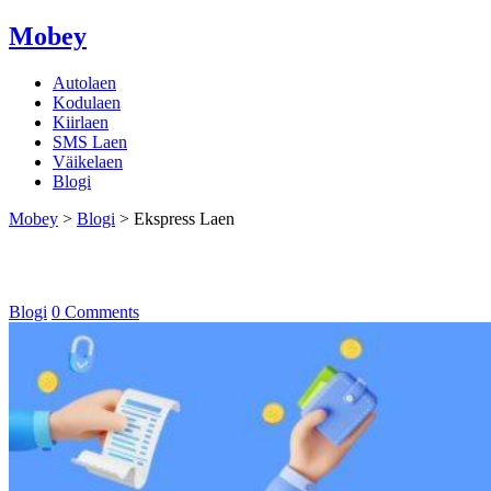
Mobey
Autolaen
Kodulaen
Kiirlaen
SMS Laen
Väikelaen
Blogi
Mobey
>
Blogi
>
Ekspress Laen
Ekspress Laen
Blogi
0 Comments