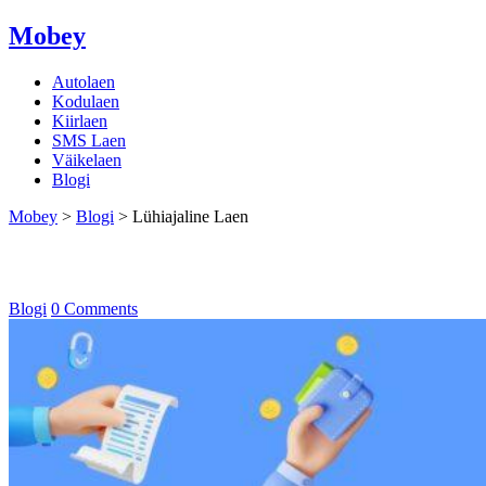
Mobey
Autolaen
Kodulaen
Kiirlaen
SMS Laen
Väikelaen
Blogi
Mobey
>
Blogi
>
Lühiajaline Laen
Lühiajaline Laen
Blogi
0 Comments