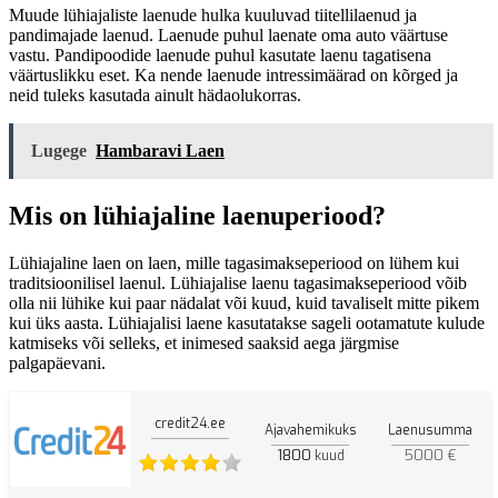
Muude lühiajaliste laenude hulka kuuluvad tiitellilaenud ja
pandimajade laenud. Laenude puhul laenate oma auto väärtuse
vastu. Pandipoodide laenude puhul kasutate laenu tagatisena
väärtuslikku eset. Ka nende laenude intressimäärad on kõrged ja
neid tuleks kasutada ainult hädaolukorras.
Lugege
Hambaravi Laen
Mis on lühiajaline laenuperiood?
Lühiajaline laen on laen, mille tagasimakseperiood on lühem kui
traditsioonilisel laenul. Lühiajalise laenu tagasimakseperiood võib
olla nii lühike kui paar nädalat või kuud, kuid tavaliselt mitte pikem
kui üks aasta. Lühiajalisi laene kasutatakse sageli ootamatute kulude
katmiseks või selleks, et inimesed saaksid aega järgmise
palgapäevani.
credit24.ee
Ajavahemikuks
Laenusumma
1800
5000 €
kuud