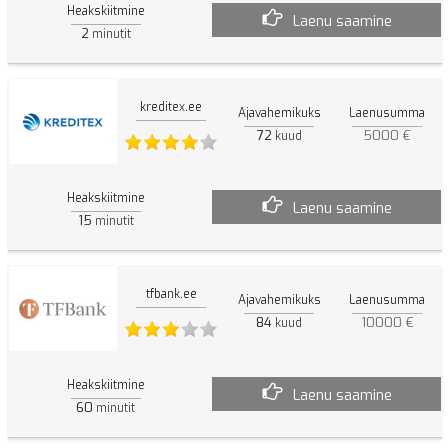
Heakskiitmine
Laenu saamine
2
minutit
kreditex.ee
Ajavahemikuks
Laenusumma
72
5000 €
kuud
Heakskiitmine
Laenu saamine
15
minutit
tfbank.ee
Ajavahemikuks
Laenusumma
84
10000 €
kuud
Heakskiitmine
Laenu saamine
60
minutit