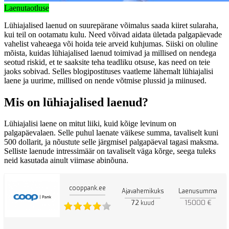
Laenutaotluse
Lühiajalised laenud on suurepärane võimalus saada kiiret sularaha,
kui teil on ootamatu kulu. Need võivad aidata ületada palgapäevade
vahelist vaheaega või hoida teie arveid kuhjumas. Siiski on oluline
mõista, kuidas lühiajalised laenud toimivad ja millised on nendega
seotud riskid, et te saaksite teha teadliku otsuse, kas need on teie
jaoks sobivad. Selles blogipostituses vaatleme lähemalt lühiajalisi
laene ja uurime, millised on nende võtmise plussid ja miinused.
Mis on lühiajalised laenud?
Lühiajalisi laene on mitut liiki, kuid kõige levinum on
palgapäevalaen. Selle puhul laenate väikese summa, tavaliselt kuni
500 dollarit, ja nõustute selle järgmisel palgapäeval tagasi maksma.
Selliste laenude intressimäär on tavaliselt väga kõrge, seega tuleks
neid kasutada ainult viimase abinõuna.
cooppank.ee
Ajavahemikuks
Laenusumma
72
15000 €
kuud