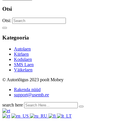
Otsi
Otsi:
Kategooria
Autolaen
Kiirlaen
Kodulaen
SMS Laen
Väikelaen
© Autoriõigus 2023 poolt Mobey
Rakenda nüüd
support@usemb.ee
search here