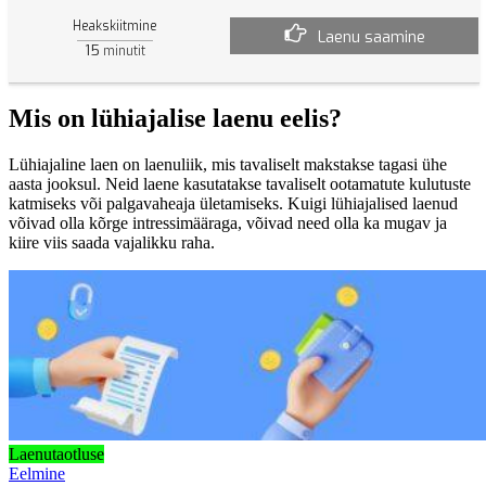
Heakskiitmine
Laenu saamine
15
minutit
Mis on lühiajalise laenu eelis?
Lühiajaline laen on laenuliik, mis tavaliselt makstakse tagasi ühe
aasta jooksul. Neid laene kasutatakse tavaliselt ootamatute kulutuste
katmiseks või palgavaheaja ületamiseks. Kuigi lühiajalised laenud
võivad olla kõrge intressimääraga, võivad need olla ka mugav ja
kiire viis saada vajalikku raha.
Laenutaotluse
Eelmine