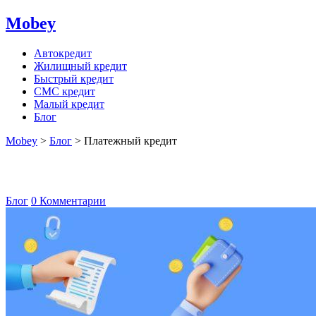
Mobey
Автокредит
Жилищный кредит
Быстрый кредит
СМС кредит
Малый кредит
Блог
Mobey
>
Блог
>
Платежный кредит
Платежный кредит
Блог
0 Комментарии