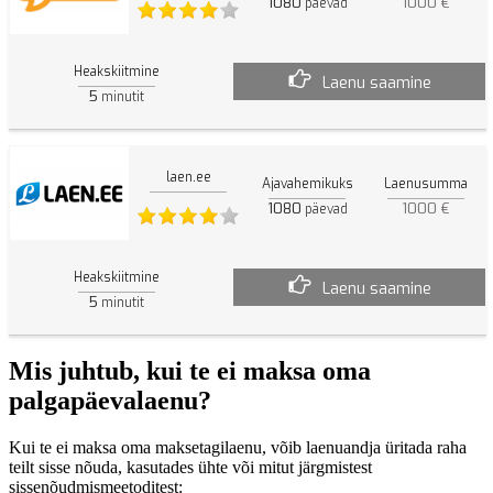
1080
1000 €
päevad
Heakskiitmine
Laenu saamine
5
minutit
laen.ee
Ajavahemikuks
Laenusumma
1080
1000 €
päevad
Heakskiitmine
Laenu saamine
5
minutit
Mis juhtub, kui te ei maksa oma
palgapäevalaenu?
Kui te ei maksa oma maksetagilaenu, võib laenuandja üritada raha
teilt sisse nõuda, kasutades ühte või mitut järgmistest
sissenõudmismeetoditest: