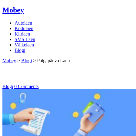
Mobey
Autolaen
Kodulaen
Kiirlaen
SMS Laen
Väikelaen
Blogi
Mobey
>
Blogi
>
Palgapäeva Laen
Palgapäeva Laen
Blogi
0 Comments