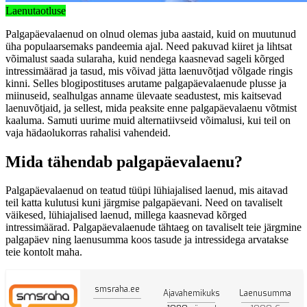
Laenutaotluse
Palgapäevalaenud on olnud olemas juba aastaid, kuid on muutunud
üha populaarsemaks pandeemia ajal. Need pakuvad kiiret ja lihtsat
võimalust saada sularaha, kuid nendega kaasnevad sageli kõrged
intressimäärad ja tasud, mis võivad jätta laenuvõtjad võlgade ringis
kinni. Selles blogipostituses arutame palgapäevalaenude plusse ja
miinuseid, sealhulgas anname ülevaate seadustest, mis kaitsevad
laenuvõtjaid, ja sellest, mida peaksite enne palgapäevalaenu võtmist
kaaluma. Samuti uurime muid alternatiivseid võimalusi, kui teil on
vaja hädaolukorras rahalisi vahendeid.
Mida tähendab palgapäevalaenu?
Palgapäevalaenud on teatud tüüpi lühiajalised laenud, mis aitavad
teil katta kulutusi kuni järgmise palgapäevani. Need on tavaliselt
väikesed, lühiajalised laenud, millega kaasnevad kõrged
intressimäärad. Palgapäevalaenude tähtaeg on tavaliselt teie järgmine
palgapäev ning laenusumma koos tasude ja intressidega arvatakse
teie kontolt maha.
smsraha.ee
Ajavahemikuks
Laenusumma