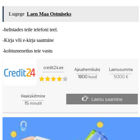
Lugege
Laen Maa Ostmiseks
-helistades teile telefoni teel.
-Kirja või e-kirja saatmine
-kohtumenetlus teie vastu
credit24.ee
Ajavahemikuks
Laenusumma
1800
5000 €
kuud
Heakskiitmine
Laenu saamine
15
minutit