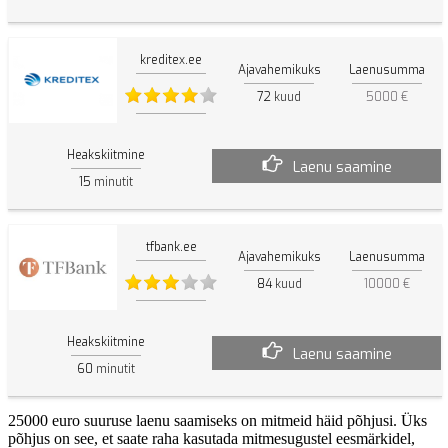
kreditex.ee
Ajavahemikuks
Laenusumma
72
kuud
5000 €
Heakskiitmine
Laenu saamine
15
minutit
tfbank.ee
Ajavahemikuks
Laenusumma
84
kuud
10000 €
Heakskiitmine
Laenu saamine
60
minutit
25000 euro suuruse laenu saamiseks on mitmeid häid põhjusi. Üks
põhjus on see, et saate raha kasutada mitmesugustel eesmärkidel,