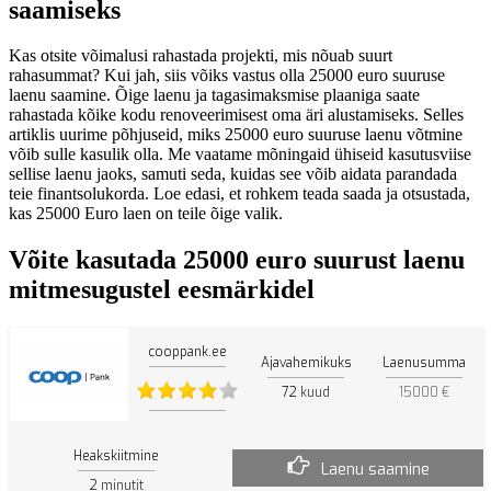
saamiseks
Kas otsite võimalusi rahastada projekti, mis nõuab suurt
rahasummat? Kui jah, siis võiks vastus olla 25000 euro suuruse
laenu saamine. Õige laenu ja tagasimaksmise plaaniga saate
rahastada kõike kodu renoveerimisest oma äri alustamiseks. Selles
artiklis uurime põhjuseid, miks 25000 euro suuruse laenu võtmine
võib sulle kasulik olla. Me vaatame mõningaid ühiseid kasutusviise
sellise laenu jaoks, samuti seda, kuidas see võib aidata parandada
teie finantsolukorda. Loe edasi, et rohkem teada saada ja otsustada,
kas 25000 Euro laen on teile õige valik.
Võite kasutada 25000 euro suurust laenu
mitmesugustel eesmärkidel
cooppank.ee
Ajavahemikuks
Laenusumma
72
kuud
15000 €
Heakskiitmine
Laenu saamine
2
minutit