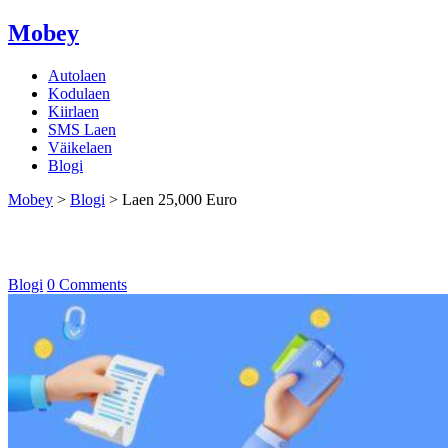
Mobey
Autolaen
Kodulaen
Kiirlaen
SMS Laen
Väikelaen
Blogi
Mobey
>
Blogi
>
Laen 25,000 Euro
Laen 25,000 Euro
Blogi
0 Comments