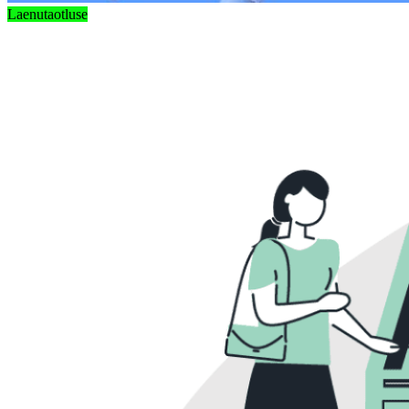
Laenutaotluse