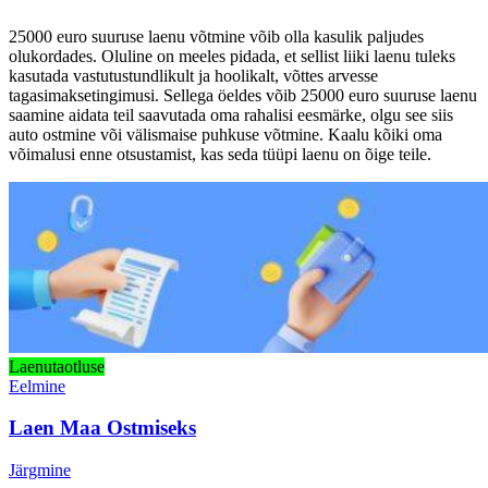
25000 euro suuruse laenu võtmine võib olla kasulik paljudes
olukordades. Oluline on meeles pidada, et sellist liiki laenu tuleks
kasutada vastutustundlikult ja hoolikalt, võttes arvesse
tagasimaksetingimusi. Sellega öeldes võib 25000 euro suuruse laenu
saamine aidata teil saavutada oma rahalisi eesmärke, olgu see siis
auto ostmine või välismaise puhkuse võtmine. Kaalu kõiki oma
võimalusi enne otsustamist, kas seda tüüpi laenu on õige teile.
Laenutaotluse
Eelmine
Laen Maa Ostmiseks
Järgmine