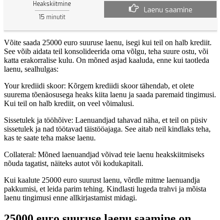
Heakskiitmine
Laenu saamine
15
minutit
Võite saada 25000 euro suuruse laenu, isegi kui teil on halb krediit.
See võib aidata teil konsolideerida oma võlgu, teha suure ostu, või
katta erakorralise kulu. On mõned asjad kaaluda, enne kui taotleda
laenu, sealhulgas:
Your krediidi skoor: Kõrgem krediidi skoor tähendab, et olete
suurema tõenäosusega heaks kiita laenu ja saada paremaid tingimusi.
Kui teil on halb krediit, on veel võimalusi.
Sissetulek ja tööhõive: Laenuandjad tahavad näha, et teil on püsiv
sissetulek ja nad töötavad täistööajaga. See aitab neil kindlaks teha,
kas te saate teha makse laenu.
Collateral: Mõned laenuandjad võivad teie laenu heakskiitmiseks
nõuda tagatist, näiteks autot või kodukapitali.
Kui kaalute 25000 euro suurust laenu, võrdle mitme laenuandja
pakkumisi, et leida parim tehing. Kindlasti lugeda trahvi ja mõista
laenu tingimusi enne allkirjastamist midagi.
25000 euro suuruse laenu saamine on