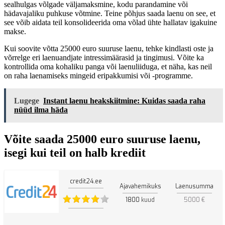
sealhulgas võlgade väljamaksmine, kodu parandamine või
hädavajaliku puhkuse võtmine. Teine põhjus saada laenu on see, et
see võib aidata teil konsolideerida oma võlad ühte hallatav igakuine
makse.
Kui soovite võtta 25000 euro suuruse laenu, tehke kindlasti oste ja
võrrelge eri laenuandjate intressimäärasid ja tingimusi. Võite ka
kontrollida oma kohaliku panga või laenuliiduga, et näha, kas neil
on raha laenamiseks mingeid eripakkumisi või -programme.
Lugege
Instant laenu heakskiitmine: Kuidas saada raha
nüüd ilma häda
Võite saada 25000 euro suuruse laenu,
isegi kui teil on halb krediit
credit24.ee
Ajavahemikuks
Laenusumma
1800
kuud
5000 €