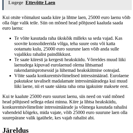
Lugege
Ettevõtte Laen
Kui otsite võimalust saada kiire ja lihtne laen, 25000 euro laenu võib
olla õige valik teile. Siin on mõned head põhjused kaaluda saada
euro laenu:
Te võite kasutada raha ükskõik milleks sa seda vajad. Kas
soovite konsolideerida võlga, teha suure ostu või katta
ootamatu kulu, 25000 euro suurune laen võib anda sulle
vajalikku rahalist paindlikkust.
Te saate kiiresti ja kergesti heakskiidu. Võrreldes muud liiki
laenudega kipuvad eurolaenud olema lihtsamad
rakendamisprotsessid ja lühemad heakskiitmise ooteajad.
Võite saada konkurentsivõimelised intressimäärad. Eurolaene
pakutakse tavaliselt madalamate intressimääradega kui muud
liiki laene, nii et saate säästa raha oma igakuiste maksete eest.
Kui te kaalute 25000 euro suurust laenu, siis need on vaid mõned
head põhjused sellega edasi minna. Kiire ja lihtsa heakskiidu,
konkurentsivõimeliste intressimäärade ja võimega kasutada rahalisi
vahendeid kõigeks, mida vajate, võib 25000 euro suurune laen olla
suurepärane valik igaühele, kes vajab rahalist abi.
Järeldus